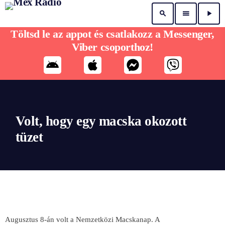
search
menu
play_arrow
Töltsd le az appot és csatlakozz a Messenger,
Viber csoporthoz!
Volt, hogy egy macska okozott
tüzet
Augusztus 8-án volt a Nemzetközi Macskanap. A