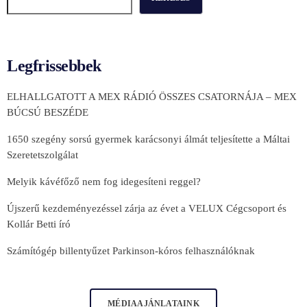
Legfrissebbek
ELHALLGATOTT A MEX RÁDIÓ ÖSSZES CSATORNÁJA – MEX
BÚCSÚ BESZÉDE
1650 szegény sorsú gyermek karácsonyi álmát teljesítette a Máltai
Szeretetszolgálat
Melyik kávéfőző nem fog idegesíteni reggel?
Újszerű kezdeményezéssel zárja az évet a VELUX Cégcsoport és
Kollár Betti író
Számítógép billentyűzet Parkinson-kóros felhasználóknak
MÉDIAAJÁNLATAINK