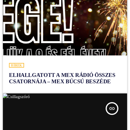
HÍREK
ELHALLGATOTT A MEX RÁDIÓ ÖSSZES
CSATORNÁJA – MEX BÚCSÚ BESZÉDE
insert_link