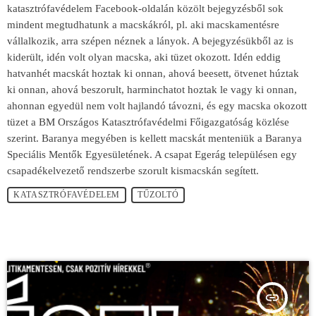
katasztrófavédelem Facebook-oldalán közölt bejegyzésből sok
mindent megtudhatunk a macskákról, pl. aki macskamentésre
vállalkozik, arra szépen néznek a lányok. A bejegyzésükből az is
kiderült, idén volt olyan macska, aki tüzet okozott. Idén eddig
hatvanhét macskát hoztak ki onnan, ahová beesett, ötvenet húztak
ki onnan, ahová beszorult, harminchatot hoztak le vagy ki onnan,
ahonnan egyedül nem volt hajlandó távozni, és egy macska okozott
tüzet a BM Országos Katasztrófavédelmi Főigazgatóság közlése
szerint. Baranya megyében is kellett macskát menteniük a Baranya
Speciális Mentők Egyesületének. A csapat Egerág településen egy
csapadékelvezető rendszerbe szorult kismacskán segített.
KATASZTRÓFAVÉDELEM
TŰZOLTÓ
insert_link