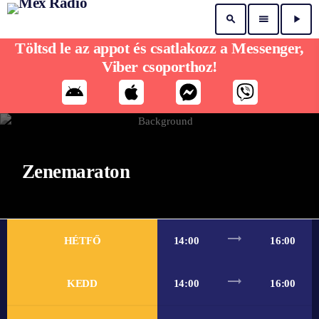
search
menu
play_arrow
Töltsd le az appot és csatlakozz a Messenger,
Viber csoporthoz!
Zenemaraton
trending_flat
HÉTFŐ
14:00
16:00
trending_flat
KEDD
14:00
16:00