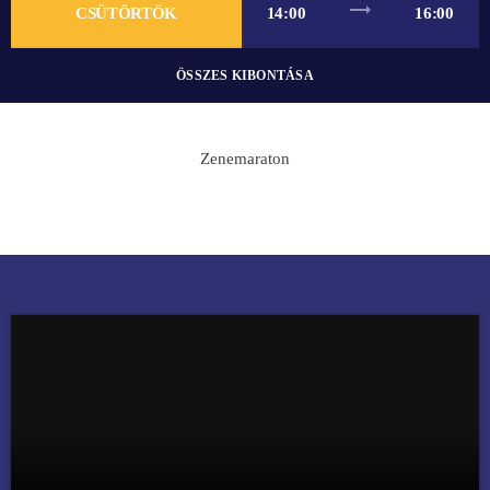
trending_flat
CSÜTÖRTÖK
14:00
16:00
ÖSSZES KIBONTÁSA
Zenemaraton