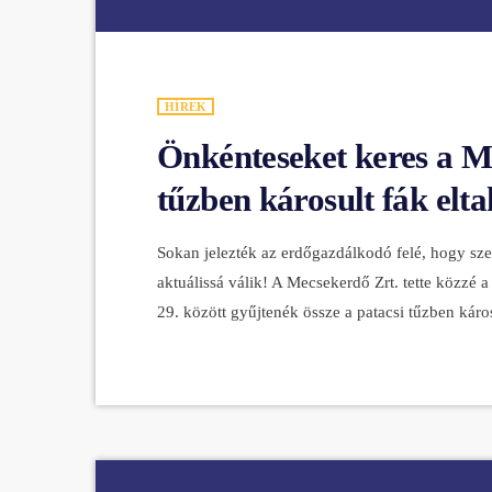
HÍREK
Önkénteseket keres a Me
tűzben károsult fák elt
Sokan jelezték az erdőgazdálkodó felé, hogy sze
aktuálissá válik! A Mecsekerdő Zrt. tette közzé a
29. között gyűjtenék össze a patacsi tűzben kár
várják. Az ő feladatuk lenne az előzetesen felda
méterre vágott faanyag összerakása. Néhány fonto
kommunikacio@mecsekerdo.hu e-mail-címen. 