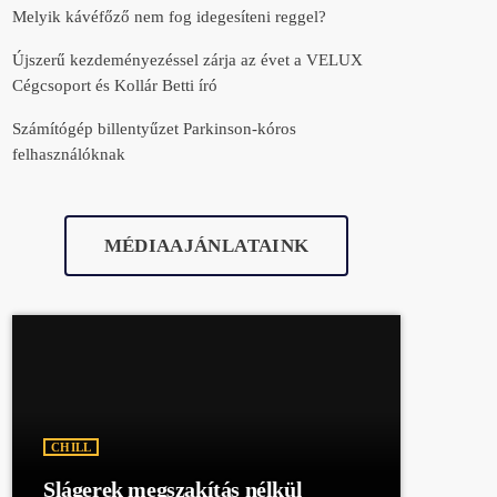
Melyik kávéfőző nem fog idegesíteni reggel?
Újszerű kezdeményezéssel zárja az évet a VELUX
Cégcsoport és Kollár Betti író
Számítógép billentyűzet Parkinson-kóros
felhasználóknak
MÉDIAAJÁNLATAINK
CHILL
Slágerek megszakítás nélkül