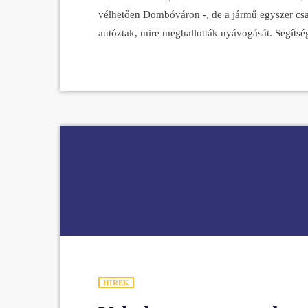
vélhetően Dombóváron -, de a jármű egyszer csak 
autóztak, mire meghallották nyávogását. Segítsé
szeretetgombócot sértetlenül emelték ki a jármű 
kedvencet, de szeretnék megtalálni a macsek tény
HÍREK