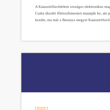
A Katasztrófavédelem országos elektronikus maga
Csaba tűzoltó főtörzsőrmestert mutatják be, aki 
kezdte, ma már a Baranya megyei Katasztrófavéd
Szabadidejében ugyanakkor az országutakon keres
futóverseny, amelyen ne találnánk ott a nevezési 
szabadideje, akkor gitározik, zongorázik, énekel
HÍREK