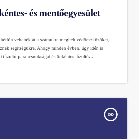
kéntes- és mentőegyesület
hétfőn vehették át a számukra megítélt védőeszközöket,
esznek segítségükre. Ahogy minden évben, úgy idén is
i tűzoltó-parancsnokságai és önkéntes tűzoltó
k egy része pénzbeli, a másik természetbeni támogatás.
knak, a felszereléseket, eszközöket pedig most vehették
favédelmi Igazgatóság. Az […]
insert_link