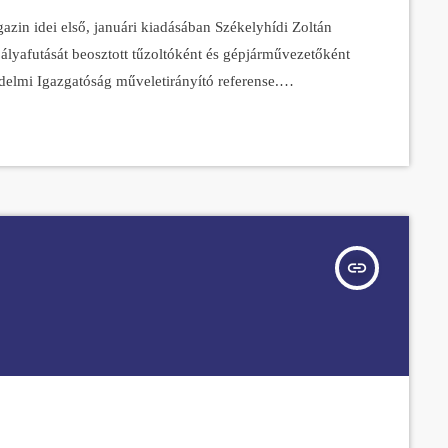
zin idei első, januári kiadásában Székelyhídi Zoltán
pályafutását beosztott tűzoltóként és gépjárművezetőként
elmi Igazgatóság műveletirányító referense.
i a kihívásokat, szinte nincs is olyan hosszútávú
listán. Ha pedig a futás mellett is marad még
 – néhány tűzoltó társával együtt […]
insert_link