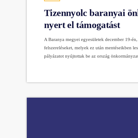
Tizennyolc baranyai ön
nyert el támogatást
A Baranya megyei egyesületek december 19-én, 
felszereléseket, melyek ez után mentéseikben l
pályázatot nyújtottak be az ország önkormányzat
egyesületei fontos munkájuk támogatására. Enne
Előbbit november végéig elutalták a tűzoltóságo
át – írja honlapján a Baranya Megyei Katasztró