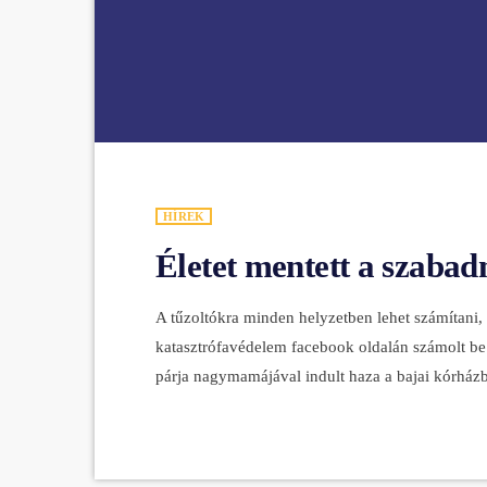
HÍREK
Életet mentett a szabad
A tűzoltókra minden helyzetben lehet számítan
katasztrófavédelem facebook oldalán számolt be 
párja nagymamájával indult haza a bajai kórházbó
térdelő buszsofőrre lett figyelmes. A szabadnapo
férfi segítségére sietett, és a busz vezetőjével 
idős ember […]