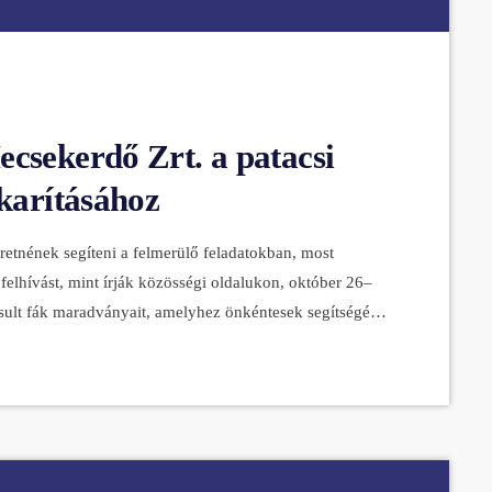
csekerdő Zrt. a patacsi
akarításához
retnének segíteni a felmerülő feladatokban, most
 felhívást, mint írják közösségi oldalukon, október 26–
osult fák maradványait, amelyhez önkéntesek segítségét
rabolt vékony ágak kupacolása a tuskók közé, illetve a
s infó: Jelentkezni október 24-e, hétfőig lehet a
[…]