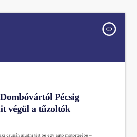
insert_link
 Dombóvártól Pécsig
it végül a tűzoltók
 aki csupán aludni tért be egy autó motorterébe –