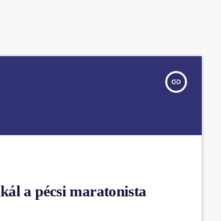
insert_link
ál a pécsi maratonista