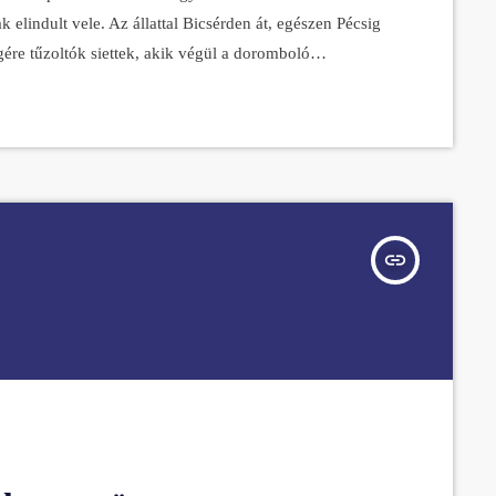
elindult vele. Az állattal Bicsérden át, egészen Pécsig
gére tűzoltók siettek, akik végül a doromboló
belsejéből! Ideiglenesen az egyik tűzoltó befogadta a kis
leges gazdáját. Már csak azért is, mert […]
insert_link