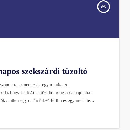
insert_link
napos szekszárdi tűzoltó
i, számukra ez nem csak egy munka. A
róla, hogy Tóth Attila tűzoltó őrmester a napokban
l, amikor egy utcán fekvő férfira és egy mellette
s, szekszárdi hivatásos tűzoltó azonnal a 87 esztendős
rögtön megkezdték az életmentő beavatkozást, miután az