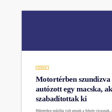
HÍREK
Motortérben szundizva
autózott egy macska, ak
szabadítottak ki
Hihetetlen mázlija volt annak a fekete cicusnak,