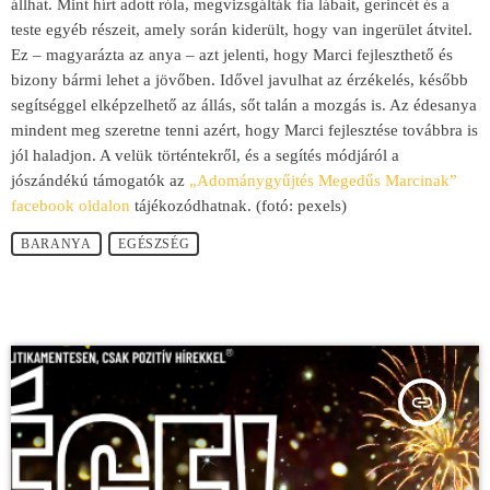
állhat. Mint hírt adott róla, megvizsgálták fia lábait, gerincét és a
teste egyéb részeit, amely során kiderült, hogy van ingerület átvitel.
Ez – magyarázta az anya – azt jelenti, hogy Marci fejleszthető és
bizony bármi lehet a jövőben. Idővel javulhat az érzékelés, később
segítséggel elképzelhető az állás, sőt talán a mozgás is. Az édesanya
mindent meg szeretne tenni azért, hogy Marci fejlesztése továbbra is
jól haladjon. A velük történtekről, és a segítés módjáról a
jószándékú támogatók az
„Adománygyűjtés Megedűs Marcinak”
facebook oldalon
tájékozódhatnak. (fotó: pexels)
BARANYA
EGÉSZSÉG
insert_link