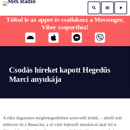
search
menu
play_arrow
Töltsd le az appot és csatlakozz a Messenger,
Viber csoporthoz!
Csodás híreket kapott Hegedűs
Marci anyukája
A ritka daganatos megbetegedésben szenvedő kisfiú, – akiről már
többször írt a Bama.hu, a rá váró fejlesztő munkával akár fel is