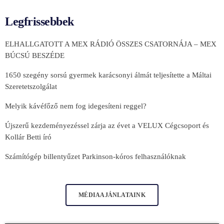
Legfrissebbek
ELHALLGATOTT A MEX RÁDIÓ ÖSSZES CSATORNÁJA – MEX
BÚCSÚ BESZÉDE
1650 szegény sorsú gyermek karácsonyi álmát teljesítette a Máltai
Szeretetszolgálat
Melyik kávéfőző nem fog idegesíteni reggel?
Újszerű kezdeményezéssel zárja az évet a VELUX Cégcsoport és
Kollár Betti író
Számítógép billentyűzet Parkinson-kóros felhasználóknak
MÉDIAAJÁNLATAINK