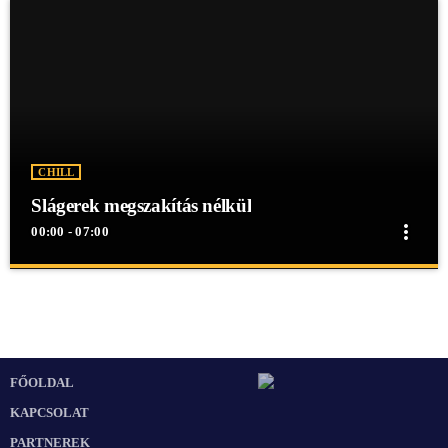
CHILL
Slágerek megszakítás nélkül
more_vert
00:00 - 07:00
close
Slágerek megszakítás nélkül
Slágerek megszakítás nélkül
Slágerek megszakítás nélkül egész éjjel a Mex Rádióban!
FŐOLDAL
KAPCSOLAT
PARTNEREK