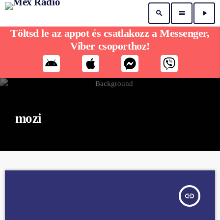
search
menu
play_arrow
Töltsd le az appot és csatlakozz a Messenger,
Viber csoporthoz!
mozi
insert_link