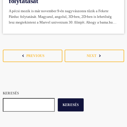
folytatását
A pécsi mozik is már november 9-én nagyvászonra tűzik a Fekete
Párduc folytatását. Magyarul, angolul, 3D-ben, 2D-ben is lehetőség
lesz megtekinteni a Marvel univerzum 30. filmjét. Ahogy a bama.hu
cikkében olvasható az elvárások elég magasak a második résszel
kapcsolatban, hiszen a 2018-as első film hét, köztük a legjobb filmnek
járó kategóriában is Oscar-jelölést kapott. De a folytatásnak nem csak
ezt a mércét kell megugrania. A készítők számára talán az egyik […]
navigate_before
navigate_next
PREVIOUS
NEXT
KERESÉS
KERESÉS