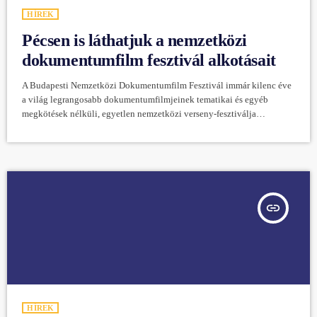
HÍREK
Pécsen is láthatjuk a nemzetközi
dokumentumfilm fesztivál alkotásait
A Budapesti Nemzetközi Dokumentumfilm Fesztivál immár kilenc éve
a világ legrangosabb dokumentumfilmjeinek tematikai és egyéb
megkötések nélküli, egyetlen nemzetközi verseny-fesztiválja
Magyarországon. A 9. BIDF keretében január 26. és 29. között hét
nagyon aktuális és változatos témájú dokumentumfilmet láthat a pécsi
közönség az Apolló Moziban. A Pécsett bemutatott filmek témái
nagyon változatosak és aktuálisak. Az idei fesztivál szlogenje: Tiszteld
az életet! Ne ölj! A filmeket egyetlen alkalommal, eredeti nyelven,
magyar és angol […]
insert_link
HÍREK