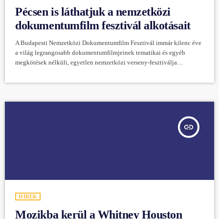
Pécsen is láthatjuk a nemzetközi
dokumentumfilm fesztivál alkotásait
A Budapesti Nemzetközi Dokumentumfilm Fesztivál immár kilenc éve
a világ legrangosabb dokumentumfilmjeinek tematikai és egyéb
megkötések nélküli, egyetlen nemzetközi verseny-fesztiválja
Magyarországon. A 9. BIDF keretében január 26. és 29. között hét
nagyon aktuális és változatos témájú dokumentumfilmet láthat a pécsi
közönség az Apolló Moziban. A Pécsett bemutatott filmek témái
nagyon változatosak és aktuálisak. Az idei fesztivál szlogenje: Tiszteld
az életet! Ne ölj! A filmeket egyetlen alkalommal, eredeti nyelven,
magyar és angol […]
insert_link
HÍREK
Mozikba kerül a Whitney Houston