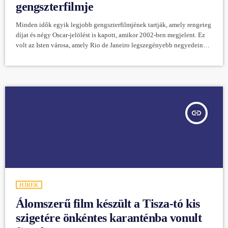
gengszterfilmje
Minden idők egyik legjobb gengszterfilmjének tartják, amely rengeteg
díjat és négy Oscar-jelölést is kapott, amikor 2002-ben megjelent. Ez
volt az Isten városa, amely Rio de Janeiro legszegényebb negyedeinek
nyomorát és az innen kitörni akarók különböző életútjait mutatta be.
És ennek készül most a folytatása tudhatjuk meg a mafab.hu cikkéből.
Az Isten városa két kisfiú történetét mesélte el. Mindketten
ugyanonnan, a favellák közül indult útnak, de gyökeresen más utat
választottak. Egyikük […]
insert_link
HÍREK
Álomszerű film készült a Tisza-tó kis
szigetére önkéntes karanténba vonult