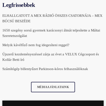
Legfrissebbek
ELHALLGATOTT A MEX RÁDIÓ ÖSSZES CSATORNÁJA – MEX
BÚCSÚ BESZÉDE
1650 szegény sorsú gyermek karácsonyi álmát teljesítette a Máltai
Szeretetszolgálat
Melyik kávéfőző nem fog idegesíteni reggel?
Újszerű kezdeményezéssel zárja az évet a VELUX Cégcsoport és
Kollár Betti író
Számítógép billentyűzet Parkinson-kóros felhasználóknak
MÉDIAAJÁNLATAINK