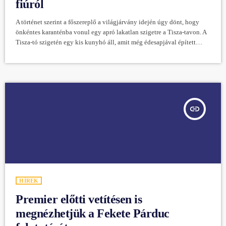
fiúról
A történet szerint a főszereplő a világjárvány idején úgy dönt, hogy
önkéntes karanténba vonul egy apró lakatlan szigetre a Tisza-tavon. A
Tisza-tó szigetén egy kis kunyhó áll, amit még édesapjával épített
évekkel korábban, de álmukat nem tudták befejezni, mert az apa
időközben meghalt. A fiú ki akar szakadni a mókuskerékből, szembe
akar nézni magával, ezért hét év után visszatér a szigetre. A megtörtént
események alapján készült, Ljasuk Dimitry által írt, […]
insert_link
HÍREK
Premier előtti vetítésen is
megnézhetjük a Fekete Párduc