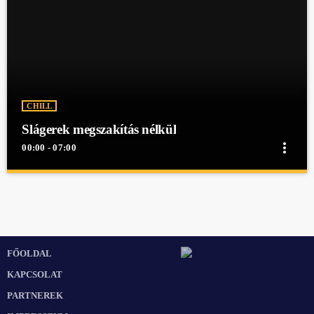
CHILL
Slágerek megszakítás nélkül
more_vert
00:00 - 07:00
close
Slágerek megszakítás nélkül
Slágerek megszakítás nélkül
Slágerek megszakítás nélkül egész éjjel a Mex Rádióban!
FŐOLDAL
KAPCSOLAT
PARTNEREK