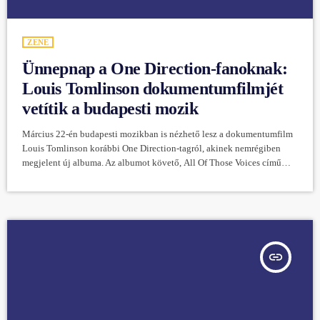
ZENE
Ünnepnap a One Direction-fanoknak:
Louis Tomlinson dokumentumfilmjét
vetítik a budapesti mozik
Március 22-én budapesti mozikban is nézhető lesz a dokumentumfilm
Louis Tomlinson korábbi One Direction-tagról, akinek nemrégiben
megjelent új albuma. Az albumot követő, All Of Those Voices című
filmet aznap a GoBuda Mozi, a Lurdy Mozi, Cinema MOM és a Pólus
Mozi tűzi majd műsorára. A forgalmazó Pannónia Entertainment
közleménye szerint kizárólag ezen a napon lesz lehetőség mozis
körülmények között megnézni a nagyvászonra készült alkotást. A film
állítólag kendőzetlen betekintést enged a popsztár életébe, […]
insert_link