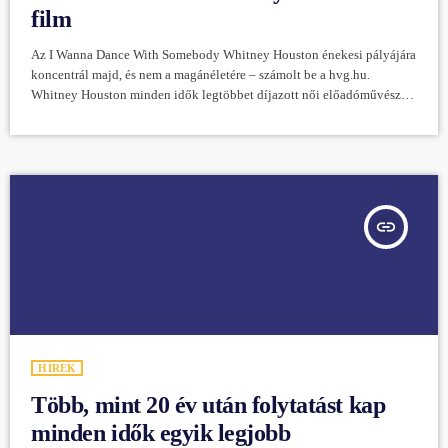
film
Az I Wanna Dance With Somebody Whitney Houston énekesi pályájára
koncentrál majd, és nem a magánéletére – számolt be a hvg.hu.
Whitney Houston minden idők legtöbbet díjazott női előadóművésze
volt, csodálatos hangú, elsöprő sikerű énekesnő, aki máig ható,
örökzöld slágerekkel ajándékozta meg a világot: az ő életéről és
szerelmeiről, gyorsan felívelő karrierjéről, nagy koncertjeiről és
hányattatásairól szól ez a zenés, dalos, szívmelengető film, amelyet a
Bohém rapszódia forgatókönyvírója írt. A […]
insert_link
HÍREK
Több, mint 20 év után folytatást kap
minden idők egyik legjobb