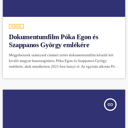
HÍREK
Dokumentumfilm Póka Egon és
Szappanos György emlékére
Megpihennek szárnyaid címmel zenés dokumentumfilm készült két
kiváló magyar basszusgitáros, Póka Egon és Szappanos György
emlékére, akik mindketten 2021-ben hunyt el. Az egyórás alkotás Póka
Egon korábbi zenészkollégája és barátja, Barán Attila, a Music Nation
Budapest zenei projekt vezetője kezdeményezésére készült. A
dokumentumfilm két dal, a Hobo Blues Band A látogató, illetve Mohai
Tamás Mára nincs több kérdés című szerzeménye köré épül. Barán
Attila meghívta zenész és előadóművész barátait, játsszák […]
insert_link