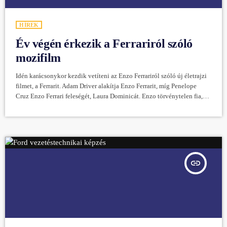
HÍREK
Év végén érkezik a Ferrariról szóló
mozifilm
Idén karácsonykor kezdik vetíteni az Enzo Ferrariról szóló új életrajzi
filmet, a Ferrarit. Adam Driver alakítja Enzo Ferrarit, míg Penelope
Cruz Enzo Ferrari feleségét, Laura Dominicát. Enzo törvénytelen fia,
Piero is központi szerepet kap a történetben, amely az 1991-ben
megjelent életrajzi könyv alapján készült. A film Enzo felemelkedését
dolgozza fel az Alfa Romeónál töltött éveitől kezdve a cégalapításon
át a Fiat feletti egyre növekvő irányításáig. Bemutatja majd Enzo
zsarnoksággal határos […]
insert_link