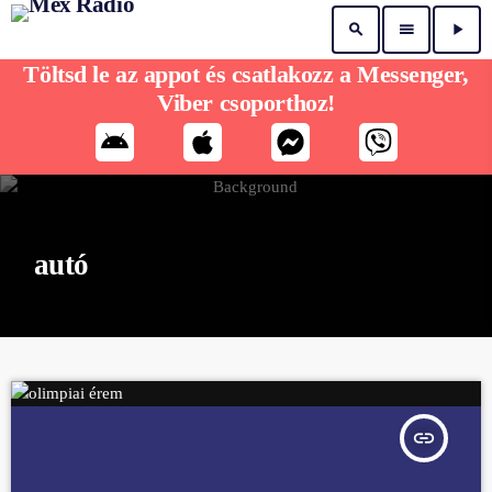
search
menu
play_arrow
Töltsd le az appot és csatlakozz a Messenger,
Viber csoporthoz!
autó
insert_link