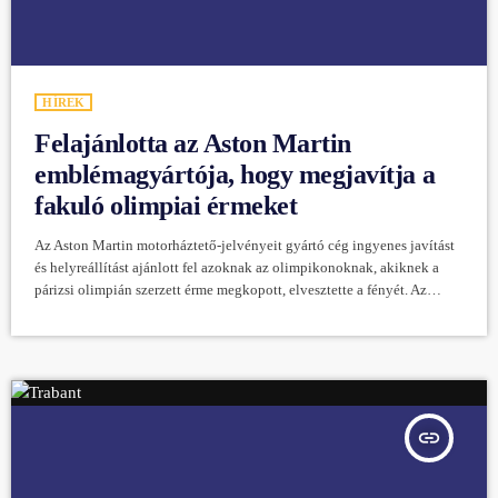
HÍREK
Felajánlotta az Aston Martin
emblémagyártója, hogy megjavítja a
fakuló olimpiai érmeket
Az Aston Martin motorháztető-jelvényeit gyártó cég ingyenes javítást
és helyreállítást ajánlott fel azoknak az olimpikonoknak, akiknek a
párizsi olimpián szerzett érme megkopott, elvesztette a fényét. Az
ajánlat a kétszáz éve működő Vaughtonstól érkezett, és a Daily
Mail számolt be róla. A manufaktúra érmek, kitűzők és kitüntetések
gyártására szakosodott, Birmingham híres ékszerésznegyedében
található, és több mint hatvan éve készít emblémákat a brit luxusautó-
gyártó cég számára. A McLarennek és a Bentley-nek is dolgoznak. A
[…]
insert_link