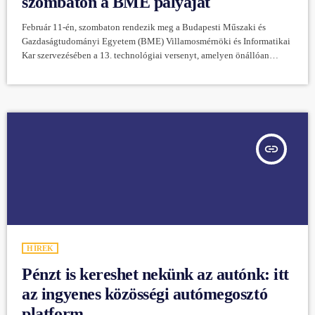
szombaton a BME pályáját
Február 11-én, szombaton rendezik meg a Budapesti Műszaki és
Gazdaságtudományi Egyetem (BME) Villamosmérnöki és Informatikai
Kar szervezésében a 13. technológiai versenyt, amelyen önállóan
működő robotautók állnak rajthoz – írja a tudas.hu. A Műegyetem
hallgatói által tervezett és épített önvezető autóknak emberi
beavatkozás nélkül kell végig haladniuk egy gyorsasági és egy
akadálypályán, útjuk során több részfeladatot teljesítve. A 3 millió Ft
összdíjazású RobonAUT 2023 elnevezésű versenyen 3 fős hallgatói
csapatok saját […]
insert_link
HÍREK
Pénzt is kereshet nekünk az autónk: itt
az ingyenes közösségi autómegosztó
platform