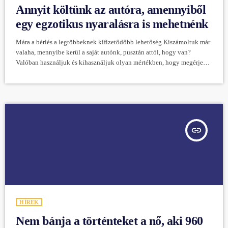
Annyit költünk az autóra, amennyiből
egy egzotikus nyaralásra is mehetnénk
Mára a bérlés a legtöbbeknek kifizetődőbb lehetőség Kiszámoltuk már
valaha, mennyibe kerül a saját autónk, pusztán attól, hogy van?
Valóban használjuk és kihasználjuk olyan mértékben, hogy megérje
fenntartani, és fizetni utána évről évre a tetemes költségeket? Ma már
elavult szemlélet az, hogy saját autó nélkül megáll az élet, hiszen
olyan bérlési formák állnak rendelkezésre, amelyeknek köszönhetően,
ha akarjuk, naponta másik járművet használhatunk, az utazási
céljainknak megfelelően. Az állandó költségek mellett, […]
insert_link
HÍREK
Nem bánja a történteket a nő, aki 960