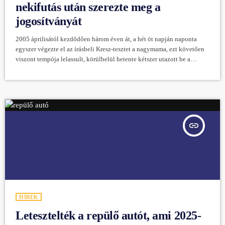
nekifutás után szerezte meg a
jogosítványát
2005 áprilisától kezdődően három éven át, a hét öt napján naponta
egyszer végezte el az írásbeli Kresz-tesztet a nagymama, ezt követően
viszont tempója lelassult, körülbelül hetente kétszer utazott be a
vizsgaközpontba. De soha nem adta fel. Szeretnék jogosítványt, hogy
elvihessem az unokáimat az állatkertbe – indokolta döntését Ms. Cha.
Évek gyakorlásával azonban sikerült memorizálnia a kérdéseket és a
válaszokat, így megértés nélkül, emlékezetből tanulta meg a legtöbb
megoldást. Csak négy év után, […]
insert_link
HÍREK
Letesztelték a repülő autót, ami 2025-