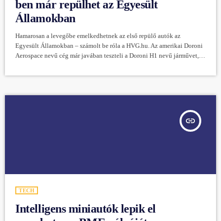
ben már repülhet az Egyesült
Államokban
Hamarosan a levegőbe emelkedhetnek az első repülő autók az
Egyesült Államokban – számolt be róla a HVG.hu. Az amerikai Doroni
Aerospace nevű cég már javában teszteli a Doroni H1 nevű járművet,
amit rövid utak megtételére terveztek, és ami akár 225 km/h sebességre
is fel tud gyorsulni. A kétüléses gép leginkább egy drónra emlékeztet,
így képes a függőleges fel- és leszállásra. Ennek köszönhetően
viszonylag kis területről is a levegőbe tud emelkedni, és […]
insert_link
TECH
Intelligens miniautók lepik el