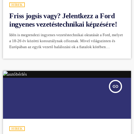
HÍREK
Friss jogsis vagy? Jelentkezz a Ford
ingyenes vezetéstechnikai képzésére!
Idén is megrendezi ingyenes vezetéstechnikai oktatását a Ford, melyet
a 18-26 év közötti korosztálynak céloznak. Mivel világszinten és
Európában az egyik vezető halálozási ok a fiatalok körében
közelekdési balesetből származó, így kiemelten fontos, hogy ez a
korosztály megkapja a megfelelő képzést, mely bizonyos esetekben
akár az életüket is megmentheti. A teljesen ingyenes képzés a világ 43
országában sikeresen működik már 19 éve. Ez idő alatt világszinten
több, mint 1.250.000 fő […]
insert_link
HÍREK