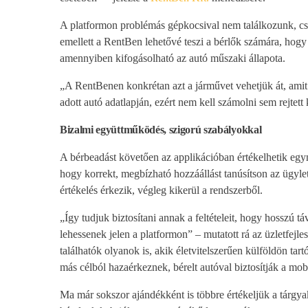
A platformon problémás gépkocsival nem találkozunk, csup
emellett a RentBen lehetővé teszi a bérlők számára, hogy
amennyiben kifogásolható az autó műszaki állapota.
„A RentBenen konkrétan azt a járművet vehetjük át, amit 
adott autó adatlapján, ezért nem kell számolni sem rejtett
Bizalmi együttműködés, szigorú szabályokkal
A bérbeadást követően az applikációban értékelhetik egymá
hogy korrekt, megbízható hozzáállást tanúsítson az ügyle
értékelés érkezik, végleg kikerül a rendszerből.
„Így tudjuk biztosítani annak a feltételeit, hogy hosszú 
lehessenek jelen a platformon” – mutatott rá az üzletfejles
találhatók olyanok is, akik életvitelszerűen külföldön ta
más célból hazaérkeznek, bérelt autóval biztosítják a mobi
Ma már sokszor ajándékként is többre értékeljük a tárgya