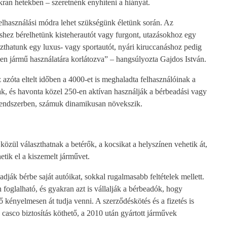
kran hetekben – szeretnénk enyhíteni a hiányát.
elhasználási módra lehet szükségünk életünk során. Az
éshez bérelhetünk kisteherautót vagy furgont, utazásokhoz egy
szthatunk egy luxus- vagy sportautót, nyári kiruccanáshoz pedig
en jármű használatára korlátozva” – hangsúlyozta Gajdos István.
zóta eltelt időben a 4000-et is meghaladta felhasználóinak a
ak, és havonta közel 250-en aktívan használják a bérbeadási vagy
 a rendszerben, számuk dinamikusan növekszik.
özül választhatnak a betérők, a kocsikat a helyszínen vehetik át,
etik el a kiszemelt járművet.
k bérbe saját autóikat, sokkal rugalmasabb feltételek mellett.
foglalható, és gyakran azt is vállalják a bérbeadók, hogy
lő kényelmesen át tudja venni. A szerződéskötés és a fizetés is
ű casco biztosítás köthető, a 2010 után gyártott járművek