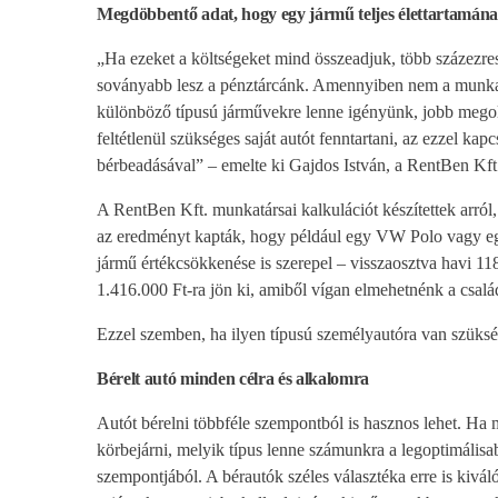
Megdöbbentő adat, hogy egy jármű teljes élettartamána
„Ha ezeket a költségeket mind összeadjuk, több százez
soványabb lesz a pénztárcánk. Amennyiben nem a munkae
különböző típusú járművekre lenne igényünk, jobb megoldá
feltétlenül szükséges saját autót fenntartani, az ezzel ka
bérbeadásával” – emelte ki Gajdos István, a RentBen Kft.
A RentBen Kft. munkatársai kalkulációt készítettek arról
az eredményt kapták, hogy például egy VW Polo vagy egy
jármű értékcsökkenése is szerepel – visszaosztva havi 11
1.416.000 Ft-ra jön ki, amiből vígan elmehetnénk a család
Ezzel szemben, ha ilyen típusú személyautóra van szüksé
Bérelt autó minden célra és alkalomra
Autót bérelni többféle szempontból is hasznos lehet. Ha 
körbejárni, melyik típus lenne számunkra a legoptimális
szempontjából. A bérautók széles választéka erre is kiváló