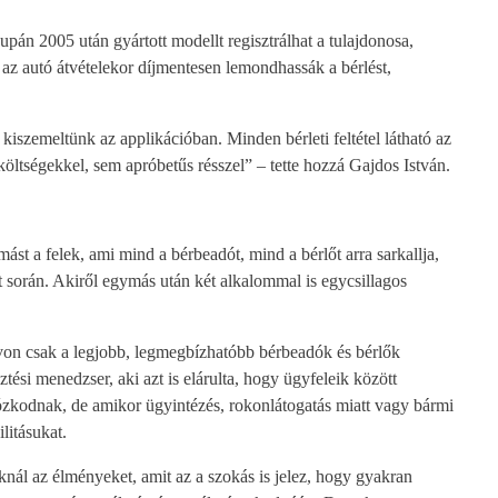
án 2005 után gyártott modellt regisztrálhat a tulajdonosa,
 az autó átvételekor díjmentesen lemondhassák a bérlést,
kiszemeltünk az applikációban. Minden bérleti feltétel látható az
 költségekkel, sem apróbetűs résszel” – tette hozzá Gajdos István.
st a felek, ami mind a bérbeadót, mind a bérlőt arra sarkallja,
t során. Akiről egymás után két alkalommal is egycsillagos
távon csak a legjobb, legmegbízhatóbb bérbeadók és bérlők
ztési menedzser, aki azt is elárulta, hogy ügyfeleik között
rtózkodnak, de amikor ügyintézés, rokonlátogatás miatt vagy bármi
litásukat.
knál az élményeket, amit az a szokás is jelez, hogy gyakran