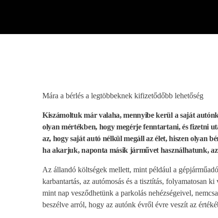
play_arrow
BÚCSÚZIK A MEX RÁDIÓ - MEX BÚCSÚ BESZÉDE
Mára a bérlés a legtöbbeknek kifizetődőbb lehetőség
Kiszámoltuk már valaha, mennyibe kerül a saját autónk
olyan mértékben, hogy megérje fenntartani, és fizetni ut
az, hogy saját autó nélkül megáll az élet, hiszen olyan 
ha akarjuk, naponta másik járművet használhatunk, az 
Az állandó költségek mellett, mint például a gépjárműadó,
karbantartás, az autómosás és a tisztítás, folyamatosan 
mint nap vesződhetünk a parkolás nehézségeivel, nemcsak
beszélve arról, hogy az autónk évről évre veszít az értékéb