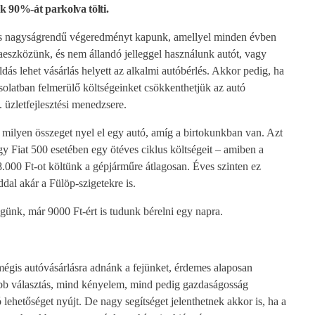
k 90%-át parkolva tölti.
res nagyságrendű végeredményt kapunk, amellyel minden évben
szközünk, és nem állandó jelleggel használunk autót, vagy
s lehet vásárlás helyett az alkalmi autóbérlés. Akkor pedig, ha
pcsolatban felmerülő költségeinket csökkenthetjük az autó
 üzletfejlesztési menedzsere.
, milyen összeget nyel el egy autó, amíg a birtokunkban van. Azt
 Fiat 500 esetében egy ötéves ciklus költségeit – amiben a
8.000 Ft-ot költünk a gépjárműre átlagosan. Éves szinten ez
dal akár a Fülöp-szigetekre is.
günk, már 9000 Ft-ért is tudunk bérelni egy napra.
mégis autóvásárlásra adnánk a fejünket, érdemes alaposan
abb választás, mind kényelem, mind pedig gazdaságosság
 lehetőséget nyújt. De nagy segítséget jelenthetnek akkor is, ha a