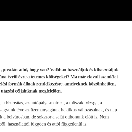
, pusztán attól, hogy van? Valóban használjuk és kihasználjuk
ána évről évre a tetemes költségeket? Ma már elavult szemlélet
bérlési formák állnak rendelkezésre, amelyeknek köszönhetően,
utazási céljainknak megfelelően.
 a biztosítás, az autópálya-matrica, a műszaki vizsga, a
ki vagyunk téve az üzemanyagárak hektikus változásainak, és nap
 a belvárosban, de sokszor a saját otthonunk előtt is. Nem
ől, használattól függően és attól függetlenül is.