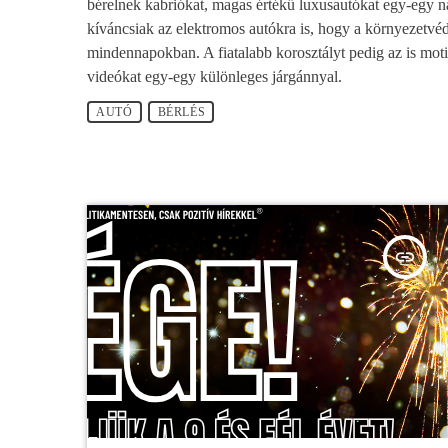
bérelnek kabriókat, magas értékű luxusautókat egy-egy n
kíváncsiak az elektromos autókra is, hogy a környezetvé
mindennapokban. A fiatalabb korosztályt pedig az is moti
videókat egy-egy különleges járgánnyal.
AUTÓ
BÉRLÉS
insert_link