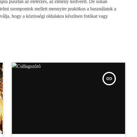
apra pusztán az életérzés, az élmény kedvéért. De sokan
delmi szempontok mellett mennyire praktikus a használatuk a
válja, hogy a közösségi oldalakra készítsen fotókat vagy
insert_link