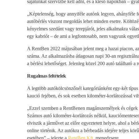
sajátunkat szervizbe kell adni, és a kieső napokban – gya
„Képtelenség, hogy annyiféle autónk legyen, ahányféle f
autóbérlés viszont megoldás lehet minden esetre. Költöz
kényelmes szedánt vagy terepjárót, jeles alkalmakra vála
egy kabriót – de ami a legfontosabb, nem vagyunk egyetl
A RentBen 2022 májusában jelent meg a hazai piacon, az a
száma. Az alkalmazásba átlagosan napi 30-an regisztráln
a bérlési lehetőséget. Jelenleg közel 200 autó található
Rugalmas feltételek
A legtöbb autókölcsönzőnél kategóriánként egy-két típus k
kaució fejében, és sok esetben kilométer-korlátozással vih
„Ezzel szemben a RentBenen magánszemélyek és cégek adjá
Számos autó kilométer-korlátozás nélkül, kauciómentesen 
elviszik a járművet az előre egyeztetett helyre, ahol a bér
online történik. Az autókra a bérbeadás idejére teljes kör
esetében” – jelezte a
RentBen Kft.
menedzsere.