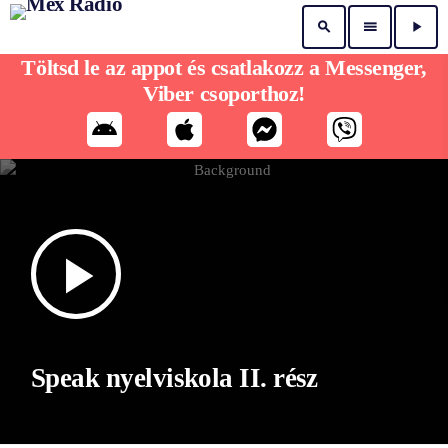
search
menu
play_arrow
Töltsd le az appot és csatlakozz a Messenger,
Viber csoporthoz!
play_arrow
Speak nyelviskola II. rész