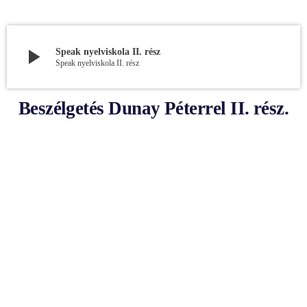
play_arrow
Speak nyelviskola II. rész
Speak nyelviskola II. rész
Beszélgetés Dunay Péterrel II. rész.