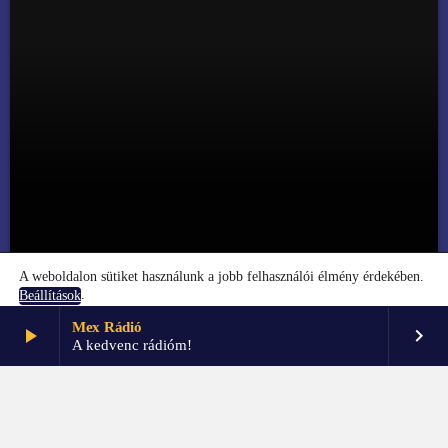
A weboldalon sütiket használunk a jobb felhasználói élmény érdekében.
.
Beállítások
TUDATOSSÁG
Mex Rádió
play_arrow
keyboard_arrow_right
Elfogadom
Beállítások
Speak nyelviskola I. rész
A kedvenc rádióm!