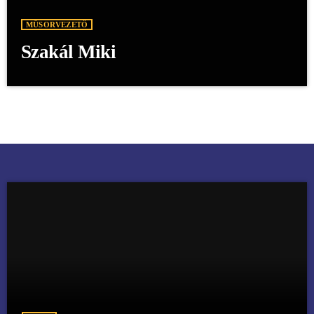
MŰSORVEZETŐ
Szakál Miki