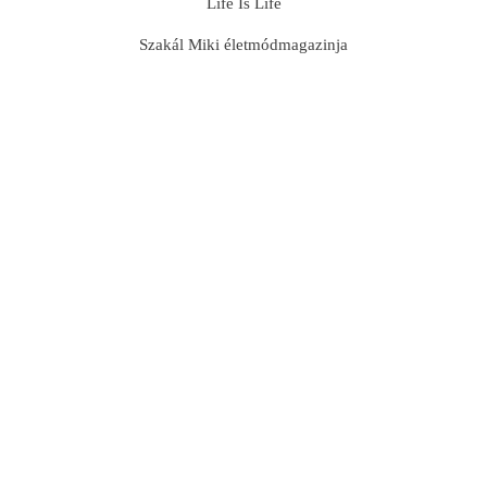
Life Is Life
Szakál Miki életmódmagazinja