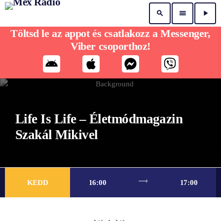
search
menu
play_arrow
Töltsd le az appot és csatlakozz a Messenger,
Viber csoporthoz!
Life Is Life – Életmódmagazin
Szakál Mikivel
trending_flat
KEDD
16:00
17:00