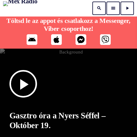
search
menu
play_arrow
Töltsd le az appot és csatlakozz a Messenger,
Viber csoporthoz!
play_arrow
Gasztro óra a Nyers Séffel –
Október 19.