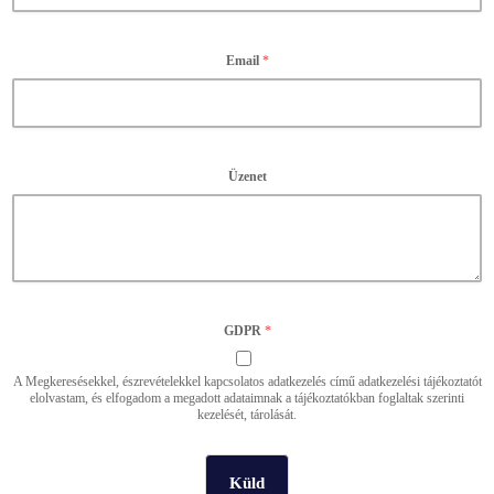
Email
*
Üzenet
GDPR
*
A Megkeresésekkel, észrevételekkel kapcsolatos adatkezelés című adatkezelési tájékoztatót
elolvastam, és elfogadom a megadott adataimnak a tájékoztatókban foglaltak szerinti
kezelését, tárolását.
Küld