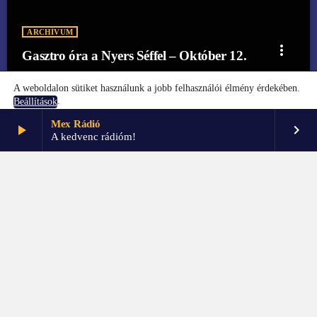
ARCHÍVUM
more_vert
Gasztro óra a Nyers Séffel – Október 12.
A weboldalon sütiket használunk a jobb felhasználói élmény érdekében.
.
Beállítások
Mex Rádió
play_arrow
keyboard_arrow_right
Elfogadom
Beállítások
A kedvenc rádióm!
FŐOLDAL
KAPCSOLAT
PARTNEREK
IMPRESSZUM
GDPR