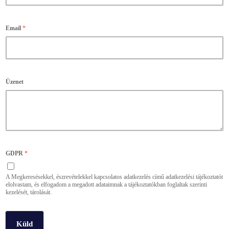
Email
*
Üzenet
GDPR
*
A Megkeresésekkel, észrevételekkel kapcsolatos adatkezelés című adatkezelési tájékoztatót
elolvastam, és elfogadom a megadott adataimnak a tájékoztatókban foglaltak szerinti
kezelését, tárolását.
Küld