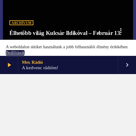
ARCHÍVUM
more_vert
Élhetőbb világ Kulcsár Ildikóval – Február 13.
A weboldalon sütiket használunk a jobb felhasználói élmény érdekében.
.
Beállítások
Mex Rádió
play_arrow
keyboard_arrow_right
Elfogadom
Beállítások
A kedvenc rádióm!
FŐOLDAL
KAPCSOLAT
PARTNEREK
IMPRESSZUM
GDPR