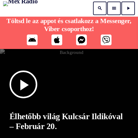
search
menu
play_arrow
Töltsd le az appot és csatlakozz a Messenger,
Viber csoporthoz!
play_arrow
Élhetőbb világ Kulcsár Ildikóval
– Február 20.