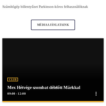
Számítógép billentyűzet Parkinson-kóros felhasználóknak
MÉDIAAJÁNLATAINK
CLUB
Mex Hétvége szombat délelőtt Márkkal
more_vert
09:00 - 12:00