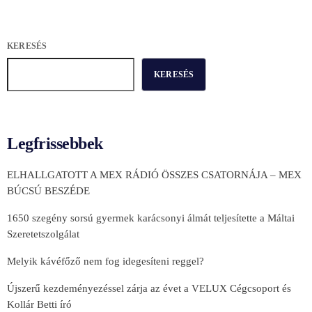
KERESÉS
KERESÉS
Legfrissebbek
ELHALLGATOTT A MEX RÁDIÓ ÖSSZES CSATORNÁJA – MEX
BÚCSÚ BESZÉDE
1650 szegény sorsú gyermek karácsonyi álmát teljesítette a Máltai
Szeretetszolgálat
Melyik kávéfőző nem fog idegesíteni reggel?
Újszerű kezdeményezéssel zárja az évet a VELUX Cégcsoport és
Kollár Betti író