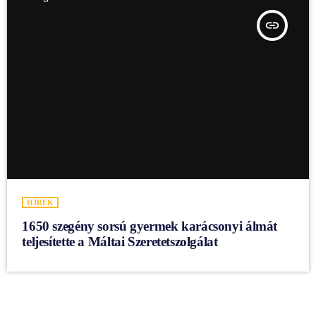
insert_link
HÍREK
1650 szegény sorsú gyermek karácsonyi álmát
teljesítette a Máltai Szeretetszolgálat