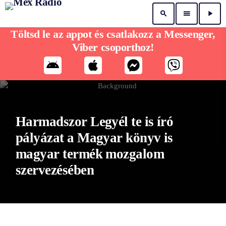
search
menu
play_arrow
Töltsd le az appot és csatlakozz a Messenger,
Viber csoporthoz!
Harmadszor Legyél te is író
pályázat a Magyar könyv is
magyar termék mozgalom
szervezésében