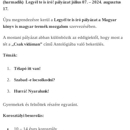
(harmadik) Legyél te is író! pályázat
július 07. – 2024. augusztus
17.
Újra megrendezésre kerül a
Legyél te is író pályázat a Magyar
könyv is magyar termék
mozgalom
szervezésében.
A mostani pályázat abban különbözik az eddigiektől, hogy most a
tét a
,,Csak vidáman”
című Antológiába való bekerülés.
Témák:
Télapó itt van!
Szabad -e locsolkodni?
Hurrá! Nyaralunk!
Gyermekek és felnőttek részére egyaránt.
Korosztályi besorolás:
10 – 14 éves korosztály