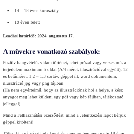
14 – 18 éves korosztály
18 éven felett
Leadási határidő: 2024. augusztus 17.
A művekre vonatkozó szabályok:
Pozitív hangvételű, vidám történet, lehet prózai vagy verses mű, a
terjedelem maximum 5 oldal (A/4 méret, illusztrációval együtt), 12-
es betűméret, 1,2 – 1,3 sortáv, géppel írt, word dokumentum,
illusztráció jpg vagy png fájlban.
(Ha nem egyértelmű, hogy az illusztrációnak hol a helye, a kész
anyagot meg lehet küldeni egy pdf vagy kép fájlban, tájékoztató
jelleggel).
Mind a Felhasználási Szerződést, mind a Jelentkezési lapot kérjük
géppel kitölteni!
Töltsd ki a pályázati adatlapot, és amennyiben nem vagy 18 éves,