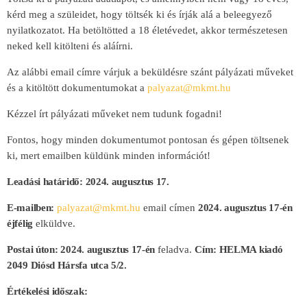
kérd meg a szüleidet, hogy töltsék ki és írják alá a beleegyező
nyilatkozatot. Ha betöltötted a 18 életévedet, akkor természetesen
neked kell kitölteni és aláírni.
Az alábbi email címre várjuk a beküldésre szánt pályázati műveket
és a kitöltött dokumentumokat a
palyazat@mkmt.hu
Kézzel írt pályázati műveket nem tudunk fogadni!
Fontos, hogy minden dokumentumot pontosan és gépen töltsenek
ki, mert emailben küldünk minden információt!
Leadási határidő: 2024. augusztus 17.
E-mailben:
palyazat@mkmt.hu
email címen
2024. augusztus 17-én
éjfélig
elküldve.
Postai úton:
2024. augusztus 17-én
feladva.
Cím: HELMA kiadó
2049 Diósd Hársfa utca 5/2.
Értékelési időszak: