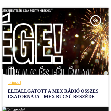
insert_link
HÍREK
ELHALLGATOTT A MEX RÁDIÓ ÖSSZES
CSATORNÁJA – MEX BÚCSÚ BESZÉDE