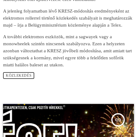
A jelenleg folyamatban lévő KRESZ-módosítás eredményeként az
elektromos rollerrel történő közlekedés szabályait is meghatározzák
majd – írja a Belügyminisztérium közleménye alapján a Telex.
A további elektromos eszközök, mint a sagwayek vagy a
monowheelek szintén nincsenek szabályozva. Ezen a helyzeten
azonban változtathat a KRESZ jövőbeli módosítása, amit amiatt tart
szükségesnek a kormány, mivel egyre több a felelőtlen sofőrök
miatti halálos baleset az utakon.
KÖZLEKEDÉS
insert_link