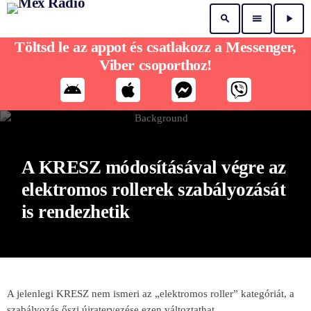
search
menu
play_arrow
Töltsd le az appot és csatlakozz a Messenger,
Viber csoporthoz!
A KRESZ módosításával végre az
elektromos rollerek szabályozását
is rendezhetik
A jelenlegi KRESZ nem ismeri az „elektromos roller” kategóriát, a
szabályozás őszi újratervezése ezen változtathat.