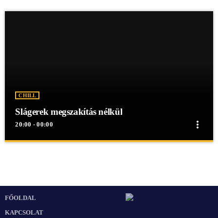
CHILL
Slágerek megszakítás nélkül
more_vert
20:00 - 00:00
close
Slágerek megszakítás nélkül
Slágerek megszakítás nélkül
Slágerek megszakítás nélkül egész éjjel a Mex Rádióban!
FŐOLDAL
KAPCSOLAT