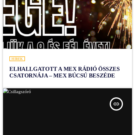
HÍREK
ELHALLGATOTT A MEX RÁDIÓ ÖSSZES
CSATORNÁJA – MEX BÚCSÚ BESZÉDE
insert_link