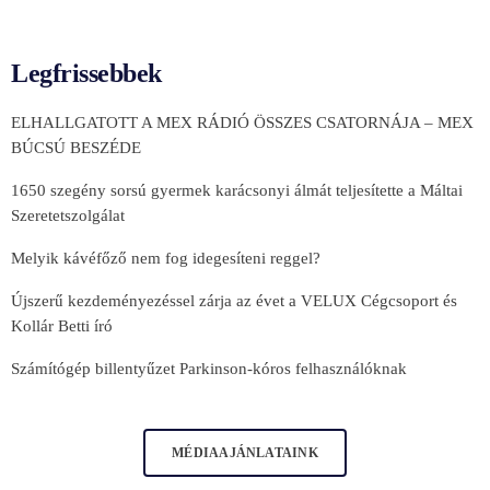
Legfrissebbek
ELHALLGATOTT A MEX RÁDIÓ ÖSSZES CSATORNÁJA – MEX
BÚCSÚ BESZÉDE
1650 szegény sorsú gyermek karácsonyi álmát teljesítette a Máltai
Szeretetszolgálat
Melyik kávéfőző nem fog idegesíteni reggel?
Újszerű kezdeményezéssel zárja az évet a VELUX Cégcsoport és
Kollár Betti író
Számítógép billentyűzet Parkinson-kóros felhasználóknak
MÉDIAAJÁNLATAINK