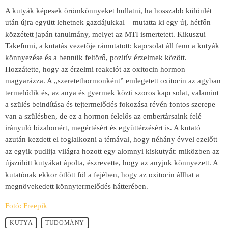
A kutyák képesek örömkönnyeket hullatni, ha hosszabb különlét
után újra együtt lehetnek gazdájukkal – mutatta ki egy új, hétfőn
közzétett japán tanulmány, melyet az MTI ismertetett. Kikuszui
Takefumi, a kutatás vezetője rámutatott: kapcsolat áll fenn a kutyák
könnyezése és a bennük feltörő, pozitív érzelmek között.
Hozzátette, hogy az érzelmi reakciót az oxitocin hormon
magyarázza. A „szeretethormonként” emlegetett oxitocin az agyban
termelődik és, az anya és gyermek közti szoros kapcsolat, valamint
a szülés beindítása és tejtermelődés fokozása révén fontos szerepe
van a szülésben, de ez a hormon felelős az embertársaink felé
irányuló bizalomért, megértésért és együttérzésért is. A kutató
azután kezdett el foglalkozni a témával, hogy néhány évvel ezelőtt
az egyik pudlija világra hozott egy alomnyi kiskutyát: miközben az
újszülött kutyákat ápolta, észrevette, hogy az anyjuk könnyezett. A
kutatónak ekkor ötlött föl a fejében, hogy az oxitocin állhat a
megnövekedett könnytermelődés hátterében.
Fotó: Freepik
KUTYA
TUDOMÁNY