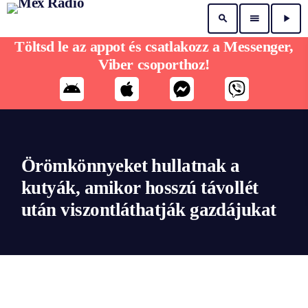
search
menu
play_arrow
Töltsd le az appot és csatlakozz a Messenger,
Viber csoporthoz!
Örömkönnyeket hullatnak a
kutyák, amikor hosszú távollét
után viszontláthatják gazdájukat