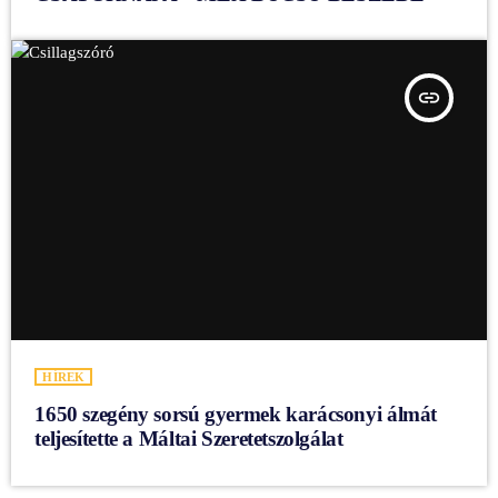
insert_link
HÍREK
1650 szegény sorsú gyermek karácsonyi álmát
teljesítette a Máltai Szeretetszolgálat