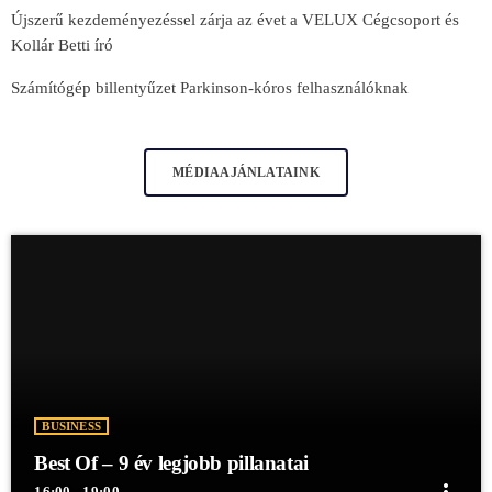
Újszerű kezdeményezéssel zárja az évet a VELUX Cégcsoport és
Kollár Betti író
Számítógép billentyűzet Parkinson-kóros felhasználóknak
MÉDIAAJÁNLATAINK
BUSINESS
Best Of – 9 év legjobb pillanatai
more_vert
16:00 - 19:00