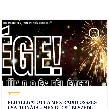
insert_link
HÍREK
ELHALLGATOTT A MEX RÁDIÓ ÖSSZES
CSATORNÁJA – MEX BÚCSÚ BESZÉDE