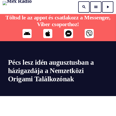
search
menu
play_arrow
Töltsd le az appot és csatlakozz a Messenger,
Viber csoporthoz!
Pécs lesz idén augusztusban a
házigazdája a Nemzetközi
Origami Találkozónak