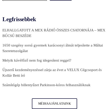
Legfrissebbek
ELHALLGATOTT A MEX RÁDIÓ ÖSSZES CSATORNÁJA – MEX
BÚCSÚ BESZÉDE
1650 szegény sorsú gyermek karácsonyi álmát teljesítette a Máltai
Szeretetszolgálat
Melyik kávéfőző nem fog idegesíteni reggel?
Újszerű kezdeményezéssel zárja az évet a VELUX Cégcsoport és
Kollár Betti író
Számítógép billentyűzet Parkinson-kóros felhasználóknak
MÉDIAAJÁNLATAINK