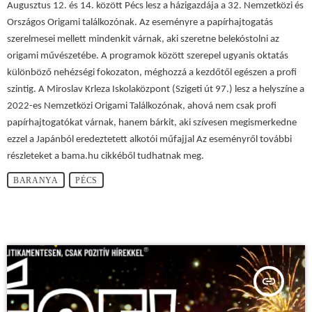
Augusztus 12. és 14. között Pécs lesz a házigazdája a 32. Nemzetközi és
Országos Origami találkozónak. Az eseményre a papírhajtogatás
szerelmesei mellett mindenkit várnak, aki szeretne belekóstolni az
origami művészetébe. A programok között szerepel ugyanis oktatás
különböző nehézségi fokozaton, méghozzá a kezdőtől egészen a profi
szintig. A Miroslav Krleza Iskolaközpont (Szigeti út 97.) lesz a helyszíne a
2022-es Nemzetközi Origami Találkozónak, ahová nem csak profi
papírhajtogatókat várnak, hanem bárkit, aki szívesen megismerkedne
ezzel a Japánból eredeztetett alkotói műfajjal Az eseményről további
részleteket a bama.hu cikkéből tudhatnak meg.
BARANYA
PÉCS
insert_link