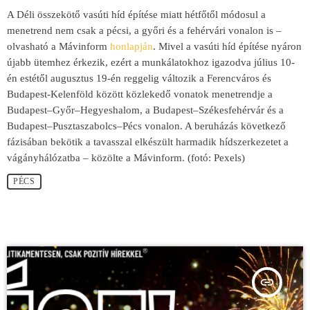
A Déli összekötő vasúti híd építése miatt hétfőtől módosul a
menetrend nem csak a pécsi, a győri és a fehérvári vonalon is –
olvasható a Mávinform
honlapján
. Mivel a vasúti híd építése nyáron
újabb ütemhez érkezik, ezért a munkálatokhoz igazodva július 10-
én estétől augusztus 19-én reggelig változik a Ferencváros és
Budapest-Kelenföld között közlekedő vonatok menetrendje a
Budapest–Győr–Hegyeshalom, a Budapest–Székesfehérvár és a
Budapest–Pusztaszabolcs–Pécs vonalon. A beruházás következő
fázisában bekötik a tavasszal elkészült harmadik hídszerkezetet a
vágányhálózatba – közölte a Mávinform. (fotó: Pexels)
PÉCS
insert_link