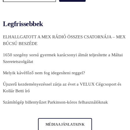
Legfrissebbek
ELHALLGATOTT A MEX RÁDIÓ ÖSSZES CSATORNÁJA – MEX
BÚCSÚ BESZÉDE
1650 szegény sorsú gyermek karácsonyi álmát teljesítette a Máltai
Szeretetszolgálat
Melyik kávéfőző nem fog idegesíteni reggel?
Újszerű kezdeményezéssel zárja az évet a VELUX Cégcsoport és
Kollár Betti író
Számítógép billentyűzet Parkinson-kóros felhasználóknak
MÉDIAAJÁNLATAINK