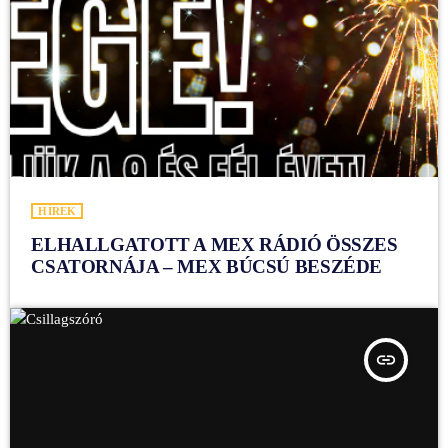
HÍREK
ELHALLGATOTT A MEX RÁDIÓ ÖSSZES
CSATORNÁJA – MEX BÚCSÚ BESZÉDE
insert_link