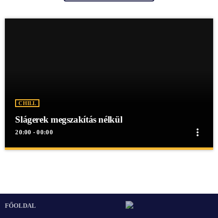
CHILL
Slágerek megszakítás nélkül
more_vert
20:00 - 00:00
close
Slágerek megszakítás nélkül
Slágerek megszakítás nélkül
Slágerek megszakítás nélkül egész éjjel a Mex Rádióban!
FŐOLDAL