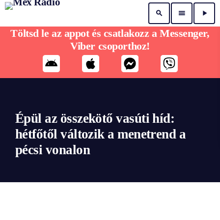
search
menu
play_arrow
Töltsd le az appot és csatlakozz a Messenger,
Viber csoporthoz!
Épül az összekötő vasúti híd:
hétfőtől változik a menetrend a
pécsi vonalon