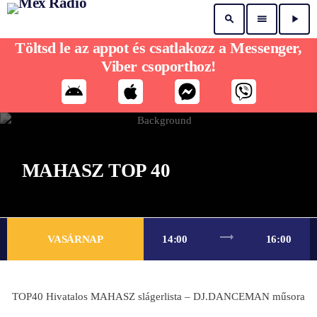
search
menu
play_arrow
Töltsd le az appot és csatlakozz a Messenger,
Viber csoporthoz!
MAHASZ TOP 40
trending_flat
VASÁRNAP
14:00
16:00
TOP40 Hivatalos MAHASZ slágerlista – DJ.DANCEMAN műsora