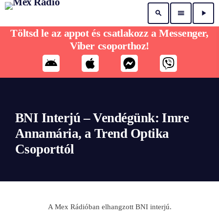
search
menu
play_arrow
Töltsd le az appot és csatlakozz a Messenger,
Viber csoporthoz!
BNI Interjú – Vendégünk: Imre
Annamária, a Trend Optika
Csoporttól
A Mex Rádióban elhangzott BNI interjú.