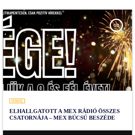
insert_link
HÍREK
ELHALLGATOTT A MEX RÁDIÓ ÖSSZES
CSATORNÁJA – MEX BÚCSÚ BESZÉDE