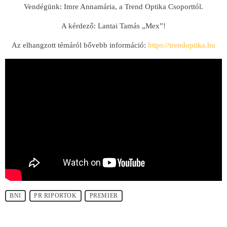
Vendégünk: Imre Annamária, a Trend Optika Csoporttól.
A kérdező: Lantai Tamás „Mex”!
Az elhangzott témáról bővebb információ:
https://trendoptika.hu
BNI
PR RIPORTOK
PREMIER