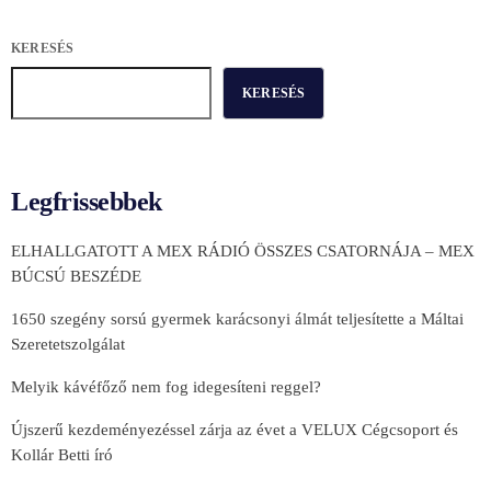
KERESÉS
KERESÉS
Legfrissebbek
ELHALLGATOTT A MEX RÁDIÓ ÖSSZES CSATORNÁJA – MEX
BÚCSÚ BESZÉDE
1650 szegény sorsú gyermek karácsonyi álmát teljesítette a Máltai
Szeretetszolgálat
Melyik kávéfőző nem fog idegesíteni reggel?
Újszerű kezdeményezéssel zárja az évet a VELUX Cégcsoport és
Kollár Betti író