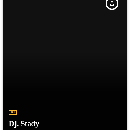
person_outline
DJ
Dj. Stady