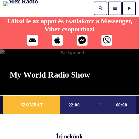
search
menu
play_arrow
Töltsd le az appot és csatlakozz a Messenger,
Viber csoporthoz!
My World Radio Show
trending_flat
SZOMBAT
22:00
00:00
Írj nekünk