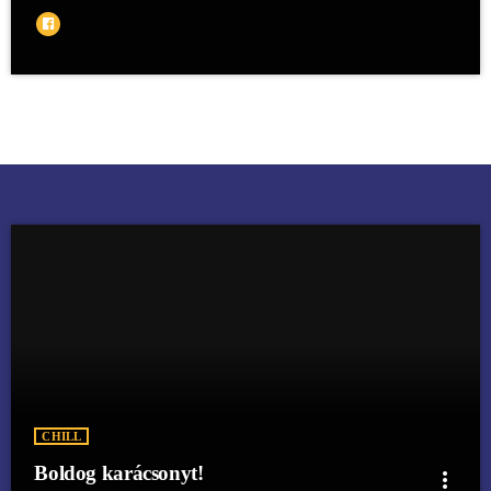
CHILL
Boldog karácsonyt!
more_vert