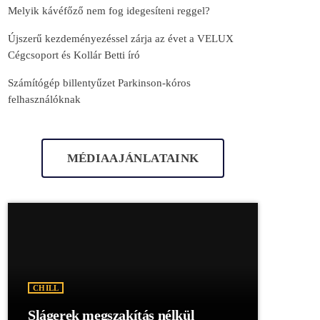
Melyik kávéfőző nem fog idegesíteni reggel?
Újszerű kezdeményezéssel zárja az évet a VELUX
Cégcsoport és Kollár Betti író
Számítógép billentyűzet Parkinson-kóros
felhasználóknak
MÉDIAAJÁNLATAINK
CHILL
Slágerek megszakítás nélkül