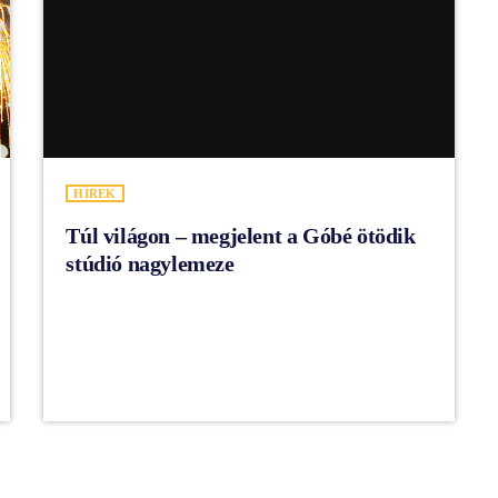
HÍREK
Túl világon – megjelent a Góbé ötödik
stúdió nagylemeze