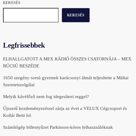
KERESÉS
KERESÉS
Legfrissebbek
ELHALLGATOTT A MEX RÁDIÓ ÖSSZES CSATORNÁJA – MEX
BÚCSÚ BESZÉDE
1650 szegény sorsú gyermek karácsonyi álmát teljesítette a Máltai
Szeretetszolgálat
Melyik kávéfőző nem fog idegesíteni reggel?
Újszerű kezdeményezéssel zárja az évet a VELUX Cégcsoport és
Kollár Betti író
Számítógép billentyűzet Parkinson-kóros felhasználóknak