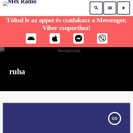
search
menu
play_arrow
Töltsd le az appot és csatlakozz a Messenger,
Viber csoporthoz!
ruha
insert_link