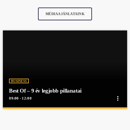
MÉDIAAJÁNLATAINK
BUSINESS
Best Of – 9 év legjobb pillanatai
more_vert
09:00 - 12:00
close
Best Of – 9 év legjobb pillanatai
Best Of - 9 év legjobb pillanatai