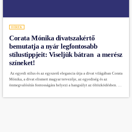
HÍREK
Corata Mónika divatszakértő
bemutatja a nyár legfontosabb
stílustippjeit: Viseljük bátran a merész
színeket!
Az egyedi stílus és az egyszerű elegancia útja a divat világában Corata
Mónika, a divat elismert magyar tervezője, az egyediség és az
önmegvalósítás fontosságára helyezi a hangsúlyt az öltözködésben. A
nyár legfontosabb stílustippeivel ellátva arra ösztönöz minket, hogy
bátran viseljük merész színeket és kísérletezzünk a különböző
szabásokkal. Mónika szerint a divat nem csak a trendekről szól, hanem
arról, hogy megtaláljuk a saját stílusunkat és önmagunkat fejezzük ki a
ruházatunkon keresztül. […]