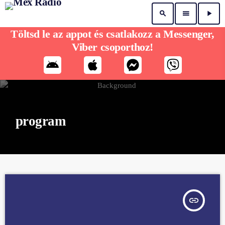
search
menu
play_arrow
Töltsd le az appot és csatlakozz a Messenger,
Viber csoporthoz!
program
insert_link