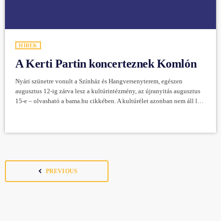
HÍREK
A Kerti Partin koncerteznek Komlón
Nyári szünetre vonult a Színház és Hangversenyterem, egészen
augusztus 12-ig zárva lesz a kultúrintézmény, az újranyitás augusztus
15-e – olvasható a bama.hu cikkében. A kultúrélet azonban nem áll le a
városban, például Kerti Parti sorozat zajlik a Közösségek Házában
(Komló, 48-as tér 1.), ahol 16-án a PutriPop, 22-én Szigeti Juli,
augusztus 13-án pedig Török Ádám és a Mini lesz a vendég.
navigate_before
PREVIOUS