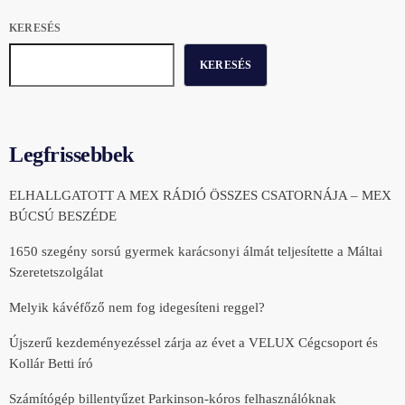
KERESÉS
KERESÉS
Legfrissebbek
ELHALLGATOTT A MEX RÁDIÓ ÖSSZES CSATORNÁJA – MEX
BÚCSÚ BESZÉDE
1650 szegény sorsú gyermek karácsonyi álmát teljesítette a Máltai
Szeretetszolgálat
Melyik kávéfőző nem fog idegesíteni reggel?
Újszerű kezdeményezéssel zárja az évet a VELUX Cégcsoport és
Kollár Betti író
Számítógép billentyűzet Parkinson-kóros felhasználóknak