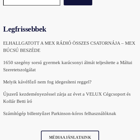
Legfrissebbek
ELHALLGATOTT A MEX RÁDIÓ ÖSSZES CSATORNÁJA – MEX
BÚCSÚ BESZÉDE
1650 szegény sorsú gyermek karácsonyi álmát teljesítette a Máltai
Szeretetszolgálat
Melyik kávéfőző nem fog idegesíteni reggel?
Újszerű kezdeményezéssel zárja az évet a VELUX Cégcsoport és
Kollár Betti író
Számítógép billentyűzet Parkinson-kóros felhasználóknak
MÉDIAAJÁNLATAINK