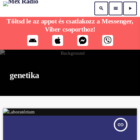
search
menu
play_arrow
Töltsd le az appot és csatlakozz a Messenger,
Viber csoporthoz!
genetika
insert_link