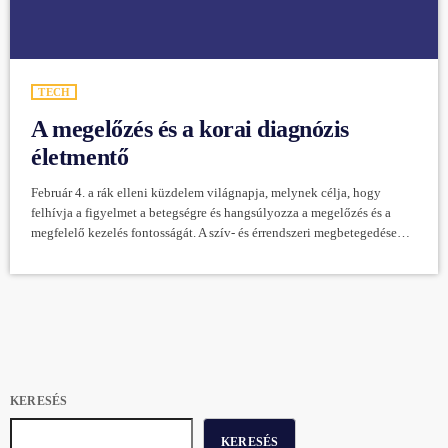
TECH
A megelőzés és a korai diagnózis
életmentő
Február 4. a rák elleni küzdelem világnapja, melynek célja, hogy
felhívja a figyelmet a betegségre és hangsúlyozza a megelőzés és a
megfelelő kezelés fontosságát. A szív- és érrendszeri megbetegedések
után a daganatos megbetegedések a második leggyakoribb halálokok.
Az EU-ban minden kilencedik másodpercben diagnosztizálnak új
daganatos megbetegedést. A számítások szerint 2035-re
megduplázódhat a rákos megbetegedések száma, tehát a lakosság 40%-
át fogja érinteni a csaknem 100 féle rákos betegség élete egy
szakaszában. […]
KERESÉS
KERESÉS