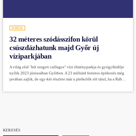
HÍREK
32 méteres szódásszifon körül
csúszdázhatunk majd Győr új
víziparkjában
A világ első "hét tengeri csillagos" vízi élményparkja és gyógyfürdője
nyílik 2023 júniusában Győrben. A 23 milliárd forintos építkezés még
javában zajlik, de egy-két részlete már a járókelők elé tárul, ha a Rába
és a Mosoni-Duna találkozásánál elterülő, jelenleg még zárva tartó
fürdő felé sétálnak. „A csúszdaparkunk központi eleme, a 32 méter
magas szódásszifon törzse már áll. Ez lesz a világ legmagasabb
szódásszifonja, a Guinness-rekordok közé is bejegyeztetjük. Így
szeretnénk […]
KERESÉS