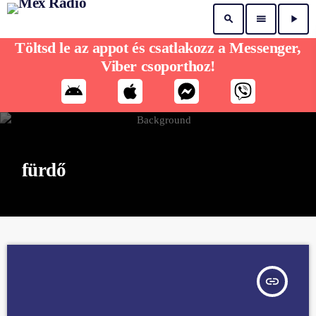
search
menu
play_arrow
Töltsd le az appot és csatlakozz a Messenger,
Viber csoporthoz!
fürdő
insert_link