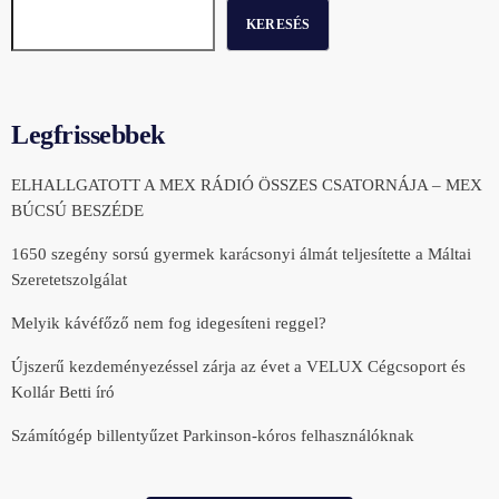
KERESÉS
Legfrissebbek
ELHALLGATOTT A MEX RÁDIÓ ÖSSZES CSATORNÁJA – MEX
BÚCSÚ BESZÉDE
1650 szegény sorsú gyermek karácsonyi álmát teljesítette a Máltai
Szeretetszolgálat
Melyik kávéfőző nem fog idegesíteni reggel?
Újszerű kezdeményezéssel zárja az évet a VELUX Cégcsoport és
Kollár Betti író
Számítógép billentyűzet Parkinson-kóros felhasználóknak