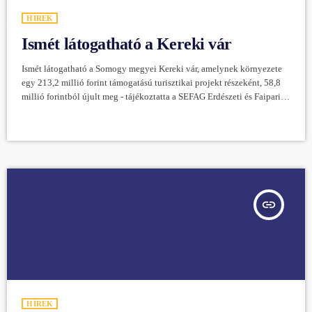
HÍREK
Ismét látogatható a Kereki vár
Ismét látogatható a Somogy megyei Kereki vár, amelynek környezete
egy 213,2 millió forint támogatású turisztikai projekt részeként, 58,8
millió forintból újult meg - tájékoztatta a SEFAG Erdészeti és Faipari
Zrt. az MTI-t. Közleményükben azt írták, Kerekiben látogatójárda és
pihenőterasz épült, valamint megújult a dél-balatoni térség egyetlen
megmaradt kővárához, az országos műemlékvédelem alatt álló, 700
éves Fehérkőhöz vezető túraútvonal a SEFAG fejlesztésében. A
közelmúltban adták át a projekt részeként, 65,5 millió […]
insert_link
HÍREK