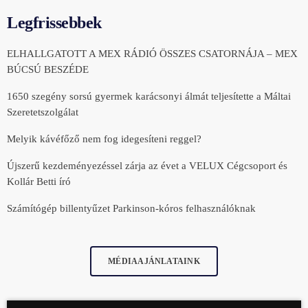
Legfrissebbek
ELHALLGATOTT A MEX RÁDIÓ ÖSSZES CSATORNÁJA – MEX
BÚCSÚ BESZÉDE
1650 szegény sorsú gyermek karácsonyi álmát teljesítette a Máltai
Szeretetszolgálat
Melyik kávéfőző nem fog idegesíteni reggel?
Újszerű kezdeményezéssel zárja az évet a VELUX Cégcsoport és
Kollár Betti író
Számítógép billentyűzet Parkinson-kóros felhasználóknak
MÉDIAAJÁNLATAINK