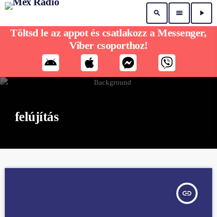
search
menu
play_arrow
Töltsd le az appot és csatlakozz a Messenger,
Viber csoporthoz!
felújítás
insert_link