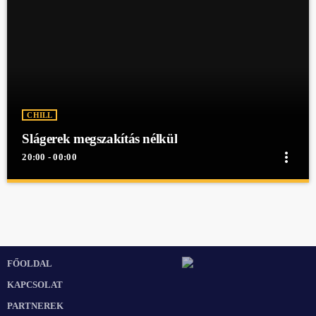
CHILL
Slágerek megszakítás nélkül
more_vert
20:00 - 00:00
close
Slágerek megszakítás nélkül
Slágerek megszakítás nélkül
Slágerek megszakítás nélkül egész éjjel a Mex Rádióban!
FŐOLDAL
KAPCSOLAT
PARTNEREK