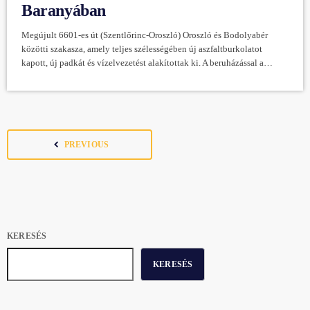
Baranyában
Megújult 6601-es út (Szentlőrinc-Oroszló) Oroszló és Bodolyabér
közötti szakasza, amely teljes szélességében új aszfaltburkolatot
kapott, új padkát és vízelvezetést alakítottak ki. A beruházással a
Mindszentgodisa felé történő közlekedés is biztonságosabb lett, hiszen
a mindszentgodisai kereszteződést is felújították. Az útvonal fontos
szerepet tölt be a Szentlőrinc felől Sásdra közlekedők esetében, így az
útidő is lerövidül, valamint eggyel kevesebb balesetveszélyes
szakaszon kell áthaladni. Ráadásul a 6601-es út fejlesztése nem ért
navigate_before
PREVIOUS
véget, a […]
KERESÉS
KERESÉS