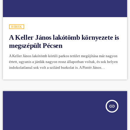
HÍREK
A Keller János lakótömb környezete is
megszépült Pécsen
A Keller János lakótömb körüli parkos terület megújítása már nagyon
értett, ugyanis a járdák nagyon rossz állapotban voltak, és sok helyen
indokolatlanul sok volt a szilárd burkolat is. A Pintér János
Parkmegújítási Program keretében nyár közepén kezdett el dolgozni a
helyszínen a Biokom, most pedig hivatalosan átadták azt a környék
lakóinak. Sok olyan szilárd burkolattal rendelkező felületet
bontottunk vissza, amelyek feleslegesek voltak vagy funkciójukat
vesztették az évek során, ezzel jelentősen […]
insert_link