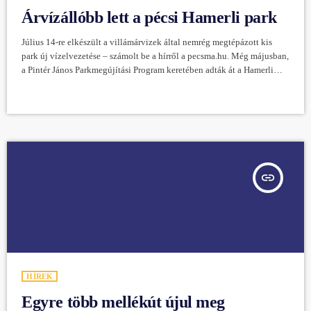
Árvízállóbb lett a pécsi Hamerli park
Július 14-re elkészült a villámárvizek által nemrég megtépázott kis
park új vízelvezetése – számolt be a hírről a pecsma.hu. Még májusban,
a Pintér János Parkmegújítási Program keretében adták át a Hamerli
parkot a Vince utcában. Az egykori bozótos zöldterületre azóta rá se
lehet ismerni: virágágyakat, kavicsos díszburkolatot alakítottak ki,
falépcsőket építettek ki és új utcabútorokat, szemeteseket helyeztek ki
a kis térre. a városüzemeltetési cég szakértői úgy döntöttek, hogy
továbbfejlesztik a […]
insert_link
HÍREK
Egyre több mellékút újul meg