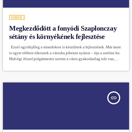
HÍREK
Megkezdődött a fonyódi Szaplonczay
sétány és környékének fejlesztése
Ezzel egyidejűleg a strandokon is készülnek a fejlesztések. Már most
is egyre többen érkeznek a városba pihenni nyáron – írja a sonline.hu.
Hidvégi József polgármester szerint a város gyakorlatilag tele van,
várhatóan rekord lesz ez az esztendő is. Hogy ez így is maradjon, azért
folyamatosan fejleszteni kell, új attrakciókkal készülni a vendégeknek.
A városi múzeum mellett a szocializmus idején épített szolgálati lakást
már elbontották. A helyére egy környezetbe illő […]
insert_link