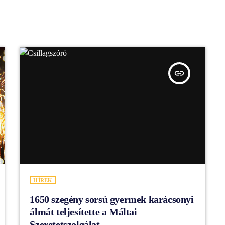
insert_link
HÍREK
1650 szegény sorsú gyermek karácsonyi
álmát teljesítette a Máltai
Szeretetszolgálat