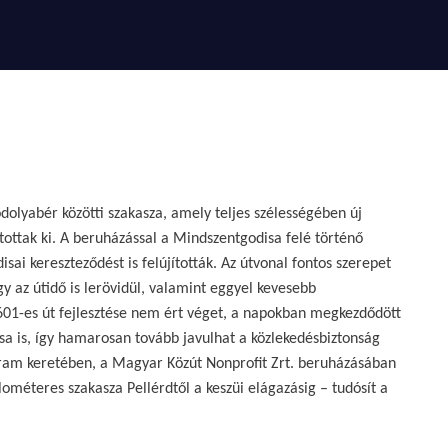
dolyabér közötti szakasza, amely teljes szélességében új
kítottak ki. A beruházással a Mindszentgodisa felé történő
sai kereszteződést is felújították. Az útvonal fontos szerepet
gy az útidő is lerövidül, valamint eggyel kevesebb
6601-es út fejlesztése nem ért véget, a napokban megkezdődött
tása is, így hamarosan tovább javulhat a közlekedésbiztonság
gram keretében, a Magyar Közút Nonprofit Zrt. beruházásában
lométeres szakasza Pellérdtől a keszüi elágazásig – tudósít a