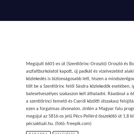
play_arrow
BÚCSÚZIK A MEX RÁDIÓ - MEX BÚCSÚ BESZÉDE
Megújult 6601-es út (Szentlőrinc-Oroszló) Oroszló és Bo
aszfaltburkolatot kapott, új padkát és vízelvezetést ala
közlekedés is biztonságosabb lett, hiszen a mindszentgodi
tölt be a Szentlőrinc felől Sásdra közlekedők esetében, í
balesetveszélyes szakaszon kell áthaladni. Ráadásul a 
a szentlőrinci temető és Cserdi közötti útszakasz felújí
ezen a forgalmas útvonalon. zintén a Magyar falu pro
megújul az 5816-os jelű Pécs-Pellérd összekötő út 1,8 ki
pécsaktuál.hu. (fotó: freepik.com)