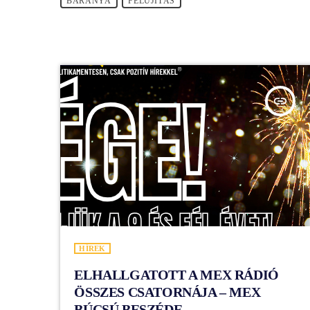
BARANYA
FELÚJÍTÁS
insert_link
HÍREK
ELHALLGATOTT A MEX RÁDIÓ
ÖSSZES CSATORNÁJA – MEX
BÚCSÚ BESZÉDE