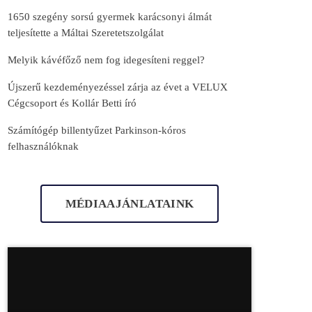
1650 szegény sorsú gyermek karácsonyi álmát
teljesítette a Máltai Szeretetszolgálat
Melyik kávéfőző nem fog idegesíteni reggel?
Újszerű kezdeményezéssel zárja az évet a VELUX
Cégcsoport és Kollár Betti író
Számítógép billentyűzet Parkinson-kóros
felhasználóknak
MÉDIAAJÁNLATAINK