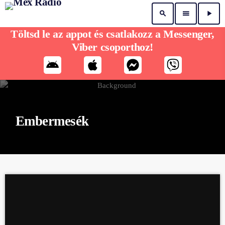
search
menu
play_arrow
Töltsd le az appot és csatlakozz a Messenger,
Viber csoporthoz!
Embermesék