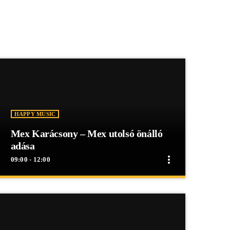
HAPPY MUSIC
Mex Karácsony – Mex utolsó önálló
adása
more_vert
09:00 - 12:00
close
Mex Karácsony – Mex utolsó önálló
adása
Lantai Tamás Mex utolsó önálló műsora a Mex