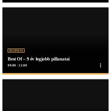
BUSINESS
Best Of – 9 év legjobb pillanatai
more_vert
09:00 - 12:00
close
Best Of – 9 év legjobb pillanatai
Best Of - 9 év legjobb pillanatai
Best Of - 9 év legjobb pillanatai