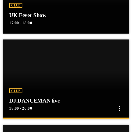
CLUB
UK Fever Show
17:00 - 18:00
CLUB
DJ.DANCEMAN live
more_vert
18:00 - 20:00
close
DJ.DANCEMAN live