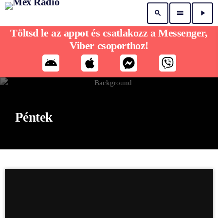
search
menu
play_arrow
Töltsd le az appot és csatlakozz a Messenger,
Viber csoporthoz!
Péntek