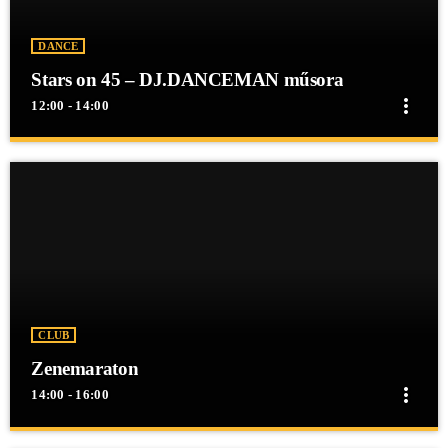
DANCE
Stars on 45 – DJ.DANCEMAN műsora
more_vert
12:00 - 14:00
close
Stars on 45 – DJ.DANCEMAN műsora
Stars on 45 - DJ.DANCEMAN műsora
Stars on 45 - DJ.DANCEMAN műsora
CLUB
Zenemaraton
more_vert
14:00 - 16:00