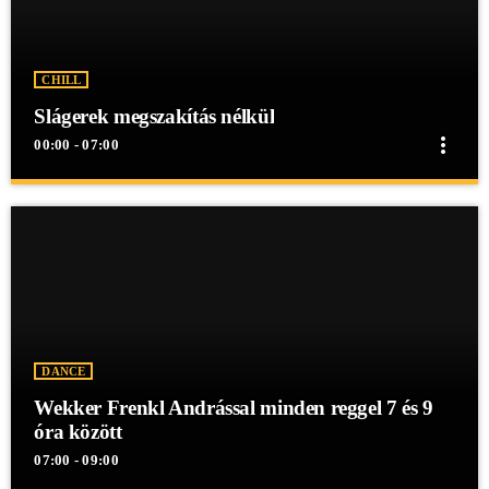
CHILL
Slágerek megszakítás nélkül
more_vert
00:00 - 07:00
close
Slágerek megszakítás nélkül
Slágerek megszakítás nélkül
Slágerek megszakítás nélkül egész éjjel a Mex Rádióban!
DANCE
Wekker Frenkl Andrással minden reggel 7 és 9
óra között
07:00 - 09:00