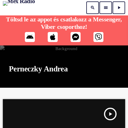
search
menu
play_arrow
Töltsd le az appot és csatlakozz a Messenger,
Viber csoporthoz!
Perneczky Andrea
play_arrow
MEX DÉLELŐTT PERNECZKY ANDREÁVAL 12/12. RÉSZ