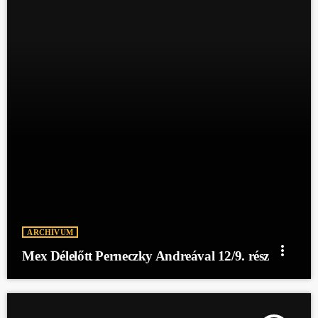
ARCHÍVUM
more_vert
Mex Délelőtt Perneczky Andreával 12/9. rész