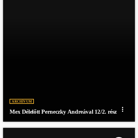
ARCHÍVUM
more_vert
Mex Délelőtt Perneczky Andreával 12/2. rész