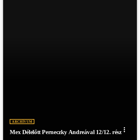
ARCHÍVUM
more_vert
Mex Délelőtt Perneczky Andreával 12/12. rész