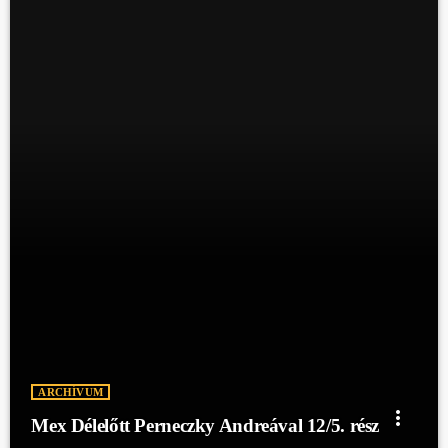
ARCHÍVUM
more_vert
Mex Délelőtt Perneczky Andreával 12/5. rész