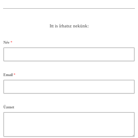
Itt is írhatsz nekünk:
Név
*
Email
*
Üzenet