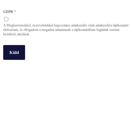
GDPR
*
A Megkeresésekkel, észrevételekkel kapcsolatos adatkezelés című adatkezelési tájékoztatót
elolvastam, és elfogadom a megadott adataimnak a tájékoztatókban foglaltak szerinti
kezelését, tárolását.
Küld