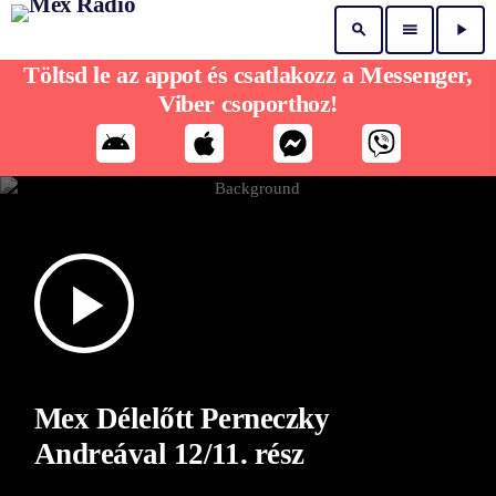
search
menu
play_arrow
Töltsd le az appot és csatlakozz a Messenger,
Viber csoporthoz!
play_arrow
Mex Délelőtt Perneczky
Andreával 12/11. rész