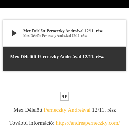
play_arrow
Mex Délelőtt Perneczky Andreával 12/11. rész
Mex Délelőtt Perneczky Andreával 12/11. rész
Mex Délelőtt Perneczky Andreával 12/11. rész
Mex Délelőtt
Perneczky Andreával
12/11. rész
További információ:
https://andreaperneczky.com/