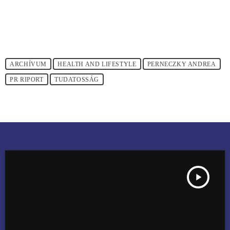
ARCHÍVUM
HEALTH AND LIFESTYLE
PERNECZKY ANDREA
PR RIPORT
TUDATOSSÁG
play_arrow
MEX DÉLELŐTT PERNECZKY ANDREÁVAL 12/9. RÉSZ