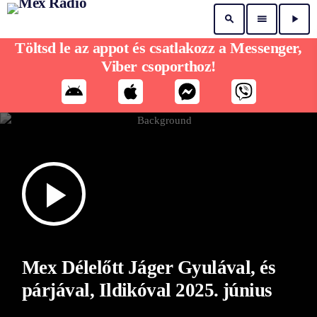
search
menu
play_arrow
Töltsd le az appot és csatlakozz a Messenger,
Viber csoporthoz!
play_arrow
Mex Délelőtt Jáger Gyulával, és
párjával, Ildikóval 2025. június