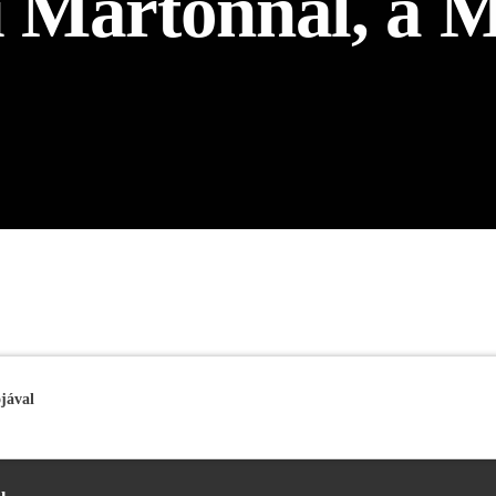
i Mártonnal, a 
jával