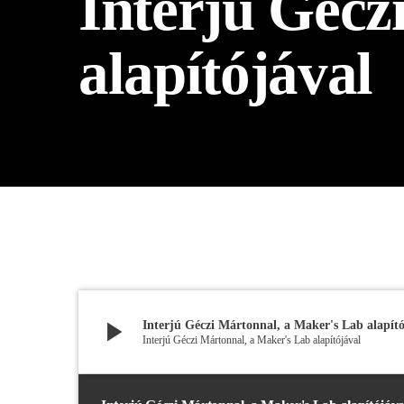
Interjú Gécz
play_arrow
BÚCSÚZIK A MEX RÁDIÓ - MEX BÚCSÚ BESZÉDE
alapítójával
play_arrow
Interjú Géczi Mártonnal, a Maker's Lab alapító
Interjú Géczi Mártonnal, a Maker's Lab alapítójával