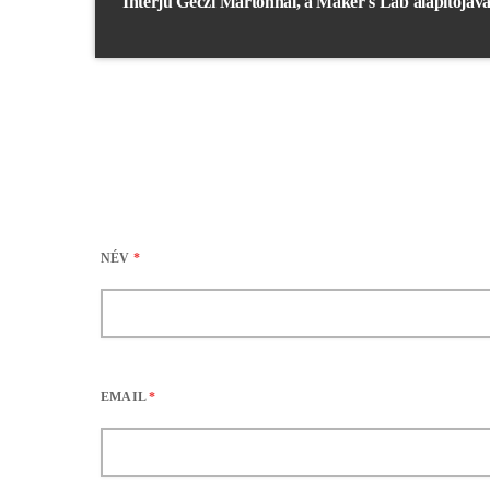
Interjú Géczi Mártonnal, a Maker's Lab alapítójáva
NÉV
*
EMAIL
*