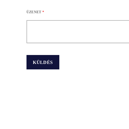
ÜZENET
*
ARCHÍVUM
PR RIPORT
TUDATOSSÁG