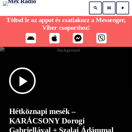
search
menu
play_arrow
Töltsd le az appot és csatlakozz a Messenger,
Viber csoporthoz!
play_arrow
Hétköznapi mesék –
KARÁCSONY Dorogi
Gabriellával + Szalai Ádámmal