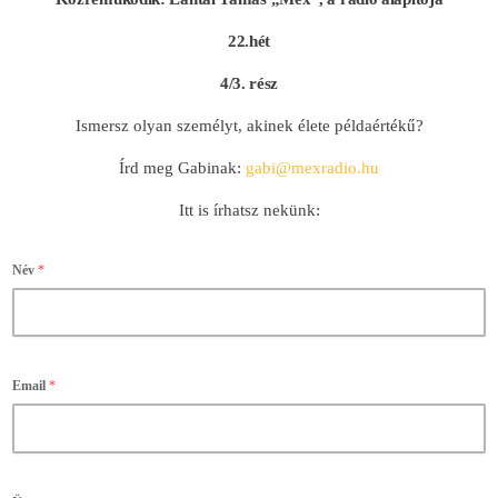
22.hét
4/3. rész
Ismersz olyan személyt, akinek élete példaértékű?
Írd meg Gabinak:
gabi@mexradio.hu
Itt is írhatsz nekünk:
Név
*
Email
*