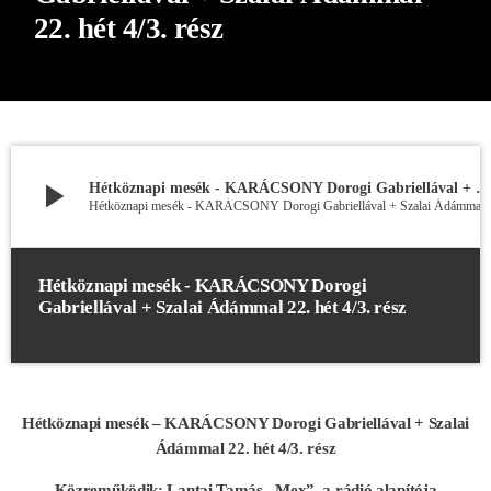
22. hét 4/3. rész
play_arrow
Hétköznapi mesék - KARÁCSONY Dorogi Gabriellával + Szalai Ádámmal 22. hét 4/3. rész
Hétköznapi mesék - KARÁCSONY Dorogi Gabri
Hétköznapi mesék - KARÁCSONY Dorogi
Gabriellával + Szalai Ádámmal 22. hét 4/3. rész
Hétköznapi mesék – KARÁCSONY Dorogi Gabriellával + Szalai
Ádámmal 22. hét 4/3. rész
Közreműködik: Lantai Tamás „Mex”, a rádió alapítója