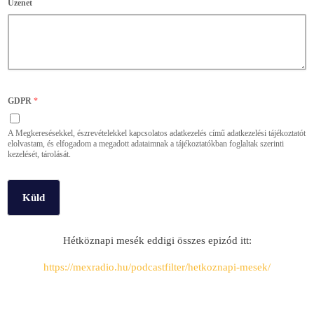
Üzenet
GDPR
*
A Megkeresésekkel, észrevételekkel kapcsolatos adatkezelés című adatkezelési tájékoztatót
elolvastam, és elfogadom a megadott adataimnak a tájékoztatókban foglaltak szerinti
kezelését, tárolását.
Küld
Hétköznapi mesék eddigi összes epizód itt:
https://mexradio.hu/podcastfilter/hetkoznapi-mesek/