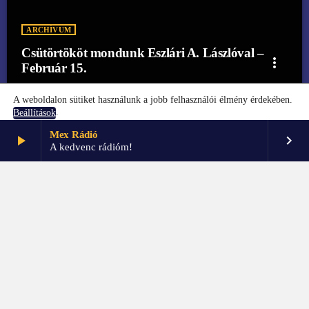
ARCHÍVUM
Csütörtököt mondunk Eszlári A. Lászlóval –
more_vert
Február 15.
A weboldalon sütiket használunk a jobb felhasználói élmény érdekében.
.
Beállítások
Mex Rádió
play_arrow
keyboard_arrow_right
Elfogadom
Beállítások
A kedvenc rádióm!
FŐOLDAL
KAPCSOLAT
PARTNEREK
IMPRESSZUM
GDPR