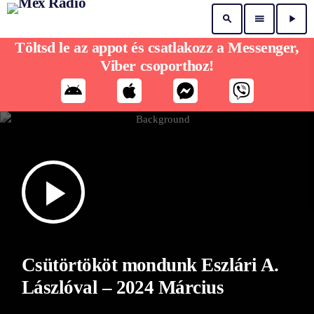
search
menu
play_arrow
Töltsd le az appot és csatlakozz a Messenger,
Viber csoporthoz!
play_arrow
Csütörtököt mondunk Eszlári A.
Lászlóval – 2024 Március