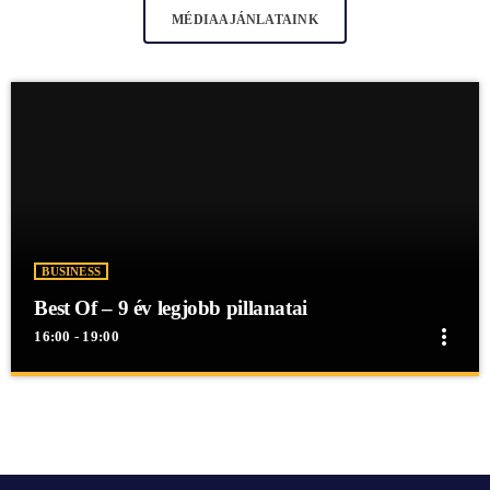
MÉDIAAJÁNLATAINK
BUSINESS
Best Of – 9 év legjobb pillanatai
more_vert
16:00 - 19:00
close
Best Of – 9 év legjobb pillanatai
Best Of - 9 év legjobb pillanatai
Best Of - 9 év legjobb pillanatai