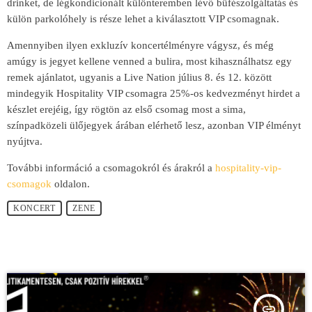
drinket, de légkondicionált különteremben lévő büfészolgáltatás és
külön parkolóhely is része lehet a kiválasztott VIP csomagnak.
Amennyiben ilyen exkluzív koncertélményre vágysz, és még
amúgy is jegyet kellene venned a bulira, most kihasználhatsz egy
remek ajánlatot, ugyanis a Live Nation július 8. és 12. között
mindegyik Hospitality VIP csomagra 25%-os kedvezményt hirdet a
készlet erejéig, így rögtön az első csomag most a sima,
színpadközeli ülőjegyek árában elérhető lesz, azonban VIP élményt
nyújtva.
További információ a csomagokról és árakról a
hospitality-vip-
csomagok
oldalon.
KONCERT
ZENE
insert_link