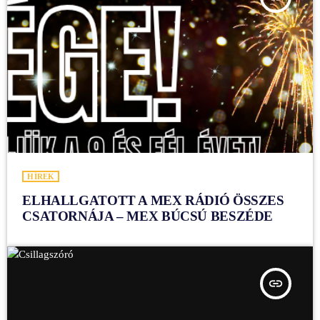
HÍREK
ELHALLGATOTT A MEX RÁDIÓ ÖSSZES
CSATORNÁJA – MEX BÚCSÚ BESZÉDE
insert_link