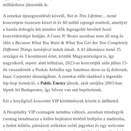
milliárdszor játszották le.
A zenekar újraegyesülését követő,
Not in This Lifetime…
turné
koncertjein összesen közel öt és fél millió rajongó tombolt, amellyel
a banda dobogós lett minden idők legnagobb bevételt hozó
koncertkörútjai listáján. A Guns N’ Roses azonban nem áll meg és
idén a
Because What You Want & What You Get Are Two Completely
Different Things
turnéjával indult útnak. A 43 állomásos turné 35
országot és 3 kontinenst érint, köztük Magyarországot is, így
nagysikerű, seperc alatt teltházas, 2023-as koncertjük után július 15-
én visszatérnek a Puskás Arénába egy hatalmas show-ra új dobosuk,
Isaac Carpenter társaságában. A zenekar előtt ráadásul a legendás
hip-hop formáció, a
Public Enemy
játszik, akik utoljára 2003-ban
léptek fel Budapesten, így bőven van mit bepótolniuk.
Ezt a lenyűgöző koncertet VIP körülmények között is átélheted.
A Hospitality VIP csomagok tartalma változó, azonban mindegyik
csomag tartalmazza a külön bejáraton történő belépést a stadionba,
a fedett lelátón, párnázott székekre szóló jegyeket és egy welcome