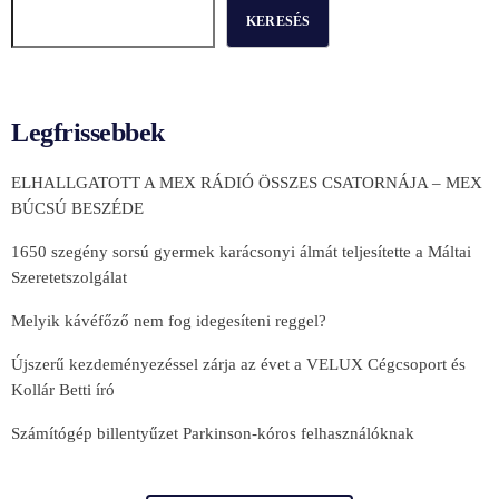
KERESÉS
Legfrissebbek
ELHALLGATOTT A MEX RÁDIÓ ÖSSZES CSATORNÁJA – MEX
BÚCSÚ BESZÉDE
1650 szegény sorsú gyermek karácsonyi álmát teljesítette a Máltai
Szeretetszolgálat
Melyik kávéfőző nem fog idegesíteni reggel?
Újszerű kezdeményezéssel zárja az évet a VELUX Cégcsoport és
Kollár Betti író
Számítógép billentyűzet Parkinson-kóros felhasználóknak