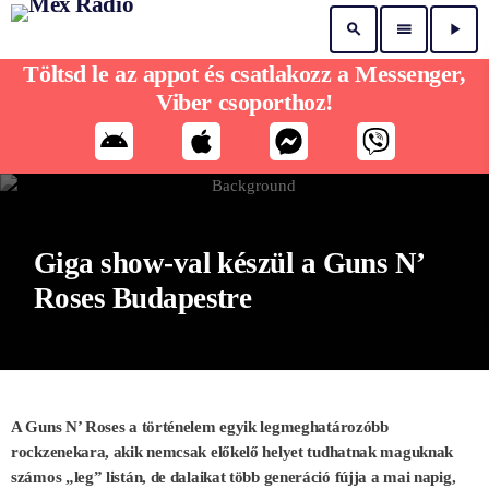
search
menu
play_arrow
Töltsd le az appot és csatlakozz a Messenger,
Viber csoporthoz!
Giga show-val készül a Guns N’
Roses Budapestre
A Guns N’ Roses a történelem egyik legmeghatározóbb
rockzenekara, akik nemcsak előkelő helyet tudhatnak maguknak
számos „leg” listán, de dalaikat több generáció fújja a mai napig,