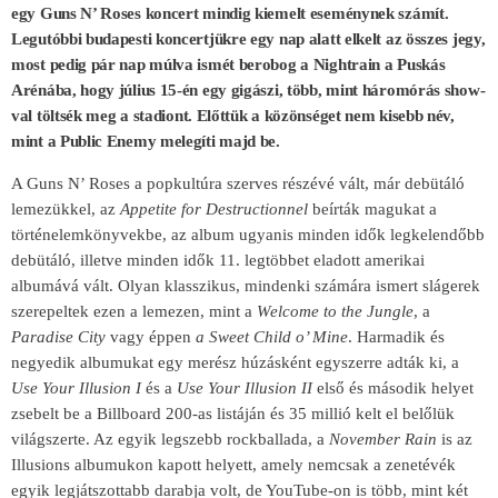
egy Guns N’ Roses koncert mindig kiemelt eseménynek számít.
Legutóbbi budapesti koncertjükre egy nap alatt elkelt az összes jegy,
most pedig pár nap múlva ismét berobog a Nightrain a Puskás
Arénába, hogy július 15-én egy gigászi, több, mint háromórás show-
val töltsék meg a
stadiont. Előttük a közönséget nem kisebb név,
mint a Public Enemy melegíti majd be.
A Guns N’ Roses a popkultúra szerves részévé vált, már debütáló
lemezükkel, az
Appetite for Destructionnel
beírták magukat a
történelemkönyvekbe, az album ugyanis minden idők legkelendőbb
debütáló, illetve minden idők 11. legtöbbet eladott amerikai
albumává vált. Olyan klasszikus, mindenki számára ismert slágerek
szerepeltek ezen a lemezen, mint a
Welcome to the Jungle
, a
Paradise City
vagy éppen
a Sweet Child o’ Mine
. Harmadik és
negyedik albumukat egy merész húzásként egyszerre adták ki, a
Use Your Illusion I
és a
Use Your Illusion II
első és második helyet
zsebelt be a Billboard 200-as listáján és 35 millió kelt el belőlük
világszerte. Az egyik legszebb rockballada, a
November Rain
is az
Illusions albumukon kapott helyett, amely nemcsak a zenetévék
egyik legjátszottabb darabja volt, de YouTube-on is több, mint két