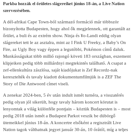
Parkba hozzák el őrületes slágereiket június 18-án, a Live Nation
szervezésében.
A dél-afrikai Cape Town-ból származó formáció már többször
bizonyította Budapesten, hogy ahol ők megjelennek, ott garantált az
őrület, a buli és az extrém show. Ninja és ¥o-Landi eddig olyan
slágereket tett le az asztalra, mint az I Fink U Freeky, a Baby’s On
Fire, az Ugly Boy vagy éppen a legutóbbi, Pokémon című daluk.
Munkásságukat több millió rajongó követi 183 országban, eszement
klipjeiken pedig több milliárdnyi megtekintés található. A csapat a
zef-ellenkultúra zászlósa, saját kiadójukat is Zef Recordz-nak
keresztelték és tavaly kiadott dokumentumfilmjük is a ZEF The
Story of Die Antwoord címet viseli.
A zenekar 2024-ben, 5 év után indult ismét turnéra, a visszatérés
pedig olyan jól sikerült, hogy tavaly három koncert körutat is
lenyomtak a világ különféle pontjain – köztük Budapesten is – most
pedig 2018 után ismét a Budapest Parkot veszik be dübörgő
ütemeikkel június 18-án. A koncertre elsőként a regisztrált Live
Nation tagok válthatnak jegyet január 30-án, 10 órától, míg a teljes