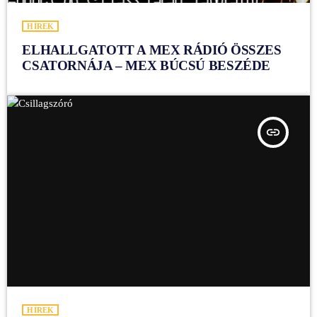
HÍREK
ELHALLGATOTT A MEX RÁDIÓ ÖSSZES
CSATORNÁJA – MEX BÚCSÚ BESZÉDE
insert_link
HÍREK