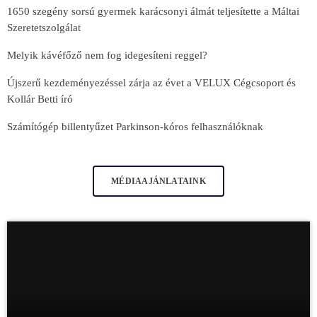
1650 szegény sorsú gyermek karácsonyi álmát teljesítette a Máltai
Szeretetszolgálat
Melyik kávéfőző nem fog idegesíteni reggel?
Újszerű kezdeményezéssel zárja az évet a VELUX Cégcsoport és
Kollár Betti író
Számítógép billentyűzet Parkinson-kóros felhasználóknak
MÉDIAAJÁNLATAINK