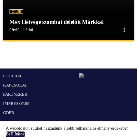
CLUB
Mex Hétvége szombat délelőtt Márkkal
more_vert
09:00 - 12:00
close
Mex Hétvége szombat délelőtt Márkkal
Mex Hétvége szombat délelőtt Márkkal
Mex Hétvége szombat délelőtt Márkkal
FŐOLDAL
KAPCSOLAT
PARTNEREK
IMPRESSZUM
GDPR
A weboldalon sütiket használunk a jobb felhasználói élmény érdekében.
.
Beállítások