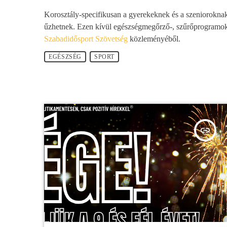
Korosztály-specifikusan a gyerekeknek és a szenioroknak
űzhetnek. Ezen kívül egészségmegőrző-, szűrőprogramok 
Szabadidősport Szövetség
közleményéből.
EGÉSZSÉG
SPORT
insert_link