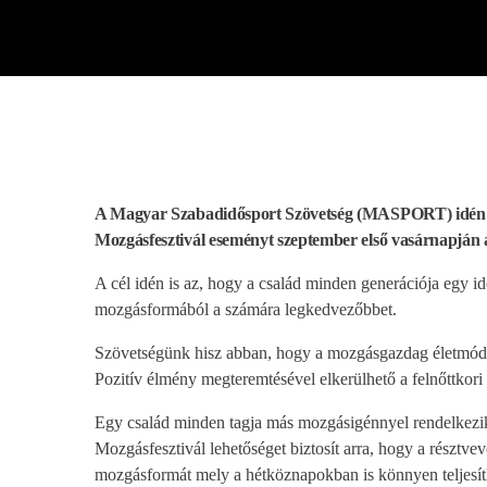
play_arrow
BÚCSÚZIK A MEX RÁDIÓ - MEX BÚCSÚ BESZÉDE
A Magyar Szabadidősport Szövetség (MASPORT) idén 25
Mozgásfesztivál eseményt szeptember első vasárnapján 
A cél idén is az, hogy a család minden generációja egy id
mozgásformából a számára legkedvezőbbet.
Szövetségünk hisz abban, hogy a mozgásgazdag életmódra
Pozitív élmény megteremtésével elkerülhető a felnőttkori 
Egy család minden tagja más mozgásigénnyel rendelkezik, 
Mozgásfesztivál lehetőséget biztosít arra, hogy a résztvev
mozgásformát mely a hétköznapokban is könnyen teljesí