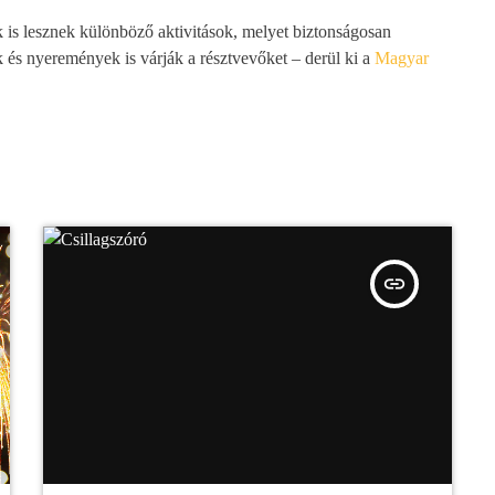
 is lesznek különböző aktivitások, melyet biztonságosan
és nyeremények is várják a résztvevőket – derül ki a
Magyar
insert_link