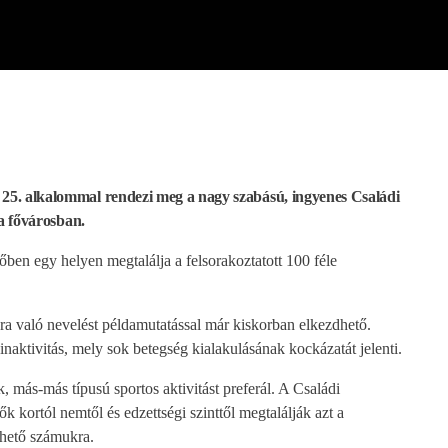
. alkalommal rendezi meg a nagy szabású, ingyenes Családi
a fővárosban.
őben egy helyen megtalálja a felsorakoztatott 100 féle
 való nevelést példamutatással már kiskorban elkezdhető.
inaktivitás, mely sok betegség kialakulásának kockázatát jelenti.
más-más típusú sportos aktivitást preferál. A Családi
ők kortól nemtől és edzettségi szinttől megtalálják azt a
thető számukra.