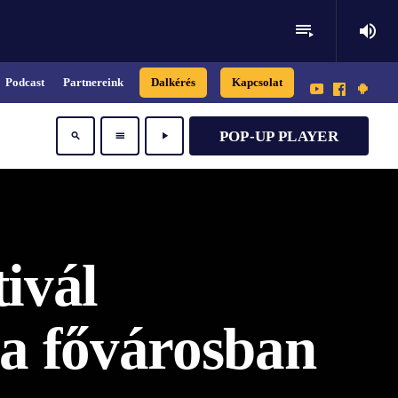
playlist_play
volume_up
Podcast
Partnereink
Dalkérés
Kapcsolat
POP-UP PLAYER
search
menu
play_arrow
ivál
 a fővárosban