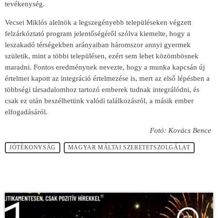
tevékenység.
Vecsei Miklós alelnök a legszegényebb településeken végzett
felzárkóztató program jelentőségéről szólva kiemelte, hogy a
leszakadó térségekben arányaiban háromszor annyi gyermek
születik, mint a többi településen, ezért sem lehet közömbösnek
maradni. Fontos eredménynek nevezte, hogy a munka kapcsán új
értelmet kapott az integráció értelmezése is, mert az első lépésben a
többségi társadalomhoz tartozó emberek tudnak integrálódni, és
csak ez után beszélhetünk valódi találkozásról, a másik ember
elfogadásáról.
Fotó: Kovács Bence
JÓTÉKONYSÁG
MAGYAR MÁLTAI SZERETETSZOLGÁLAT