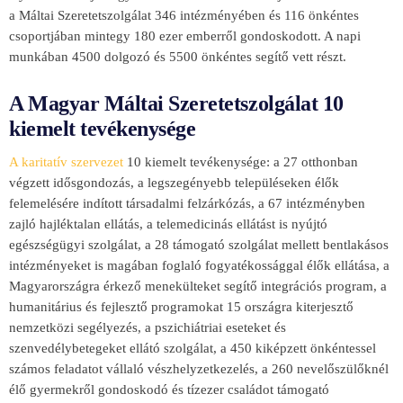
a Máltai Szeretetszolgálat 346 intézményében és 116 önkéntes
csoportjában mintegy 180 ezer emberről gondoskodott. A napi
munkában 4500 dolgozó és 5500 önkéntes segítő vett részt.
A Magyar Máltai Szeretetszolgálat 10
kiemelt tevékenysége
A karitatív szervezet
10 kiemelt tevékenysége: a 27 otthonban
végzett idősgondozás, a legszegényebb településeken élők
felemelésére indított társadalmi felzárkózás, a 67 intézményben
zajló hajléktalan ellátás, a telemedicinás ellátást is nyújtó
egészségügyi szolgálat, a 28 támogató szolgálat mellett bentlakásos
intézményeket is magában foglaló fogyatékossággal élők ellátása, a
Magyarországra érkező menekülteket segítő integrációs program, a
humanitárius és fejlesztő programokat 15 országra kiterjesztő
nemzetközi segélyezés, a pszichiátriai eseteket és
szenvedélybetegeket ellátó szolgálat, a 450 kiképzett önkéntessel
számos feladatot vállaló vészhelyzetkezelés, a 260 nevelőszülőknél
élő gyermekről gondoskodó és tízezer családot támogató