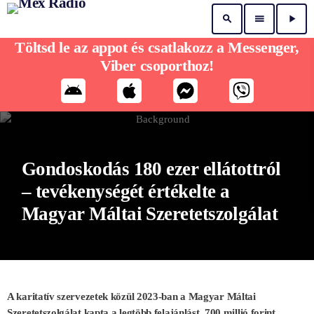
search
menu
play_arrow
Töltsd le az appot és csatlakozz a Messenger,
Viber csoporthoz!
Gondoskodás 180 ezer ellátottról
– tevékenységét értékelte a
Magyar Máltai Szeretetszolgálat
A karitatív szervezetek közül 2023-ban a Magyar Máltai
Szeretetszolgálat kapta a legtöbb felajánlást, 700 millió forint