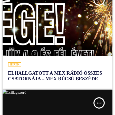
insert_link
HÍREK
ELHALLGATOTT A MEX RÁDIÓ ÖSSZES
CSATORNÁJA – MEX BÚCSÚ BESZÉDE
insert_link