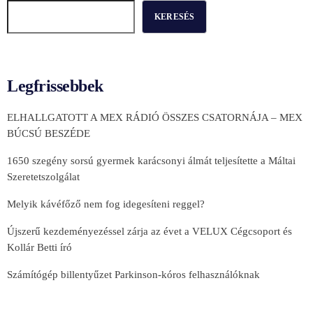
KERESÉS
Legfrissebbek
ELHALLGATOTT A MEX RÁDIÓ ÖSSZES CSATORNÁJA – MEX
BÚCSÚ BESZÉDE
1650 szegény sorsú gyermek karácsonyi álmát teljesítette a Máltai
Szeretetszolgálat
Melyik kávéfőző nem fog idegesíteni reggel?
Újszerű kezdeményezéssel zárja az évet a VELUX Cégcsoport és
Kollár Betti író
Számítógép billentyűzet Parkinson-kóros felhasználóknak