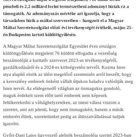
pénzbeli és 2,2 milliárd forint természetbeni adományt bíztak rá a
támogatók. Az adományozás mértéke azt igazolja, hogy a
társadalom bíz
ik a máltai szervezetben – hangzott el a Magyar
Máltai Szeretetszolgálat előző évi tevékenységét értékelő, május 25-
én Budapesten tartott küldöttgyűlésén.
A Magyar Máltai Szeretetszolgálat Egyesület éves országos
küldöttgyűlésén megjelent 76 küldött elfogadta a vezetőség
beszámolóját a karitatív szervezet 2023-as tevékenységéről,
gazdálkodásáról és a 2024-es költségvetési tervről. Kozma Imre
atya alapító elnök az ülést megelőző szentmisén arról beszélt, hogy
a keresztény emberek önként vállalt útjukon haladva valósítják meg
Isten tervét. Az elidegenedő világban az önmagukra gondoló,
maguk érdekeit szem előtt tartó emberek nem képesek
felülkerekedni a válsághelyzeteken, az isteni válasz viszont a
szeretet, ami azt jelenti, hogy nem önmagukért, hanem a másik
emberért élünk, szeretetünket pedig az áldozatvállalással tudjuk
igazolni.
Győri-Dani Lajos ügyvezető alelnök beszámolója szerint 2023-ban