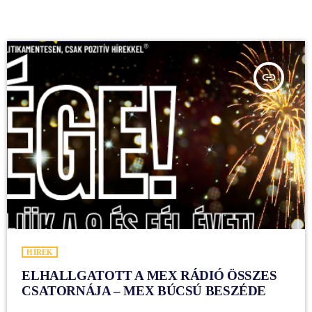
insert_link
HÍREK
ELHALLGATOTT A MEX RÁDIÓ ÖSSZES
CSATORNÁJA – MEX BÚCSÚ BESZÉDE