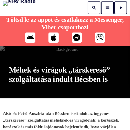
search
menu
play_arrow
Töltsd le az appot és csatlakozz a Messenger,
Viber csoporthoz!
Méhek és virágok „társkereső”
szolgáltatása indult Bécsben is
Alsó- és Felső-Ausztria után Bécsben is elindult az ingyenes
„társkereső” szolgáltatás méheknek és virágoknak: a kertészek,
borászok és más földtulajdonosok bejelenthetik, hova várják a