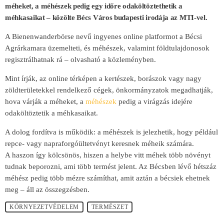
méheket, a méhészek pedig egy időre odaköltöztethetik a
méhkasaikat – közölte Bécs Város budapesti irodája az MTI-vel.
A Bienenwanderbörse nevű ingyenes online platformot a Bécsi
Agrárkamara üzemelteti, és méhészek, valamint földtulajdonosok
regisztrálhatnak rá – olvasható a közleményben.
Mint írják, az online térképen a kertészek, borászok vagy nagy
zöldterületekkel rendelkező cégek, önkormányzatok megadhatják,
hova várják a méheket, a
méhészek
pedig a virágzás idejére
odaköltöztetik a méhkasaikat.
A dolog fordítva is működik: a méhészek is jelezhetik, hogy például
repce- vagy napraforgóültetvényt keresnek méheik számára.
A haszon így kölcsönös, hiszen a helybe vitt méhek több növényt
tudnak beporozni, ami több termést jelent. Az Bécsben lévő hétszáz
méhész pedig több mézre számíthat, amit aztán a bécsiek ehetnek
meg – áll az összegzésben.
KÖRNYEZETVÉDELEM
TERMÉSZET