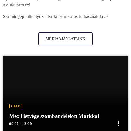
Kollár Betti író
Számítógép billentyűzet Parkinson-kóros felhasználóknak
MÉDIAAJÁNLATAINK
CLUB
Mex Hétvége szombat délelőtt Márkkal
more_vert
09:00 - 12:00