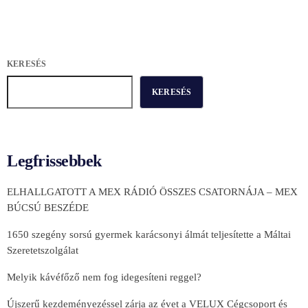
KERESÉS
KERESÉS
Legfrissebbek
ELHALLGATOTT A MEX RÁDIÓ ÖSSZES CSATORNÁJA – MEX
BÚCSÚ BESZÉDE
1650 szegény sorsú gyermek karácsonyi álmát teljesítette a Máltai
Szeretetszolgálat
Melyik kávéfőző nem fog idegesíteni reggel?
Újszerű kezdeményezéssel zárja az évet a VELUX Cégcsoport és