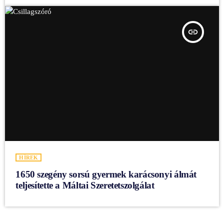
insert_link
HÍREK
1650 szegény sorsú gyermek karácsonyi álmát
teljesítette a Máltai Szeretetszolgálat