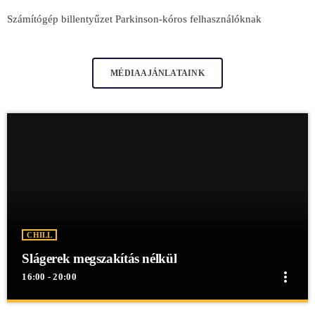
Számítógép billentyűzet Parkinson-kóros felhasználóknak
MÉDIAAJÁNLATAINK
CHILL
Slágerek megszakítás nélkül
more_vert
16:00 - 20:00