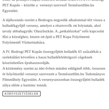
PET Kupán – közölte a versenyt szervező Természetfilm.hu
Egyesület.
A tájékoztatás szerint a Bodrogra negyedik alkalommal tért vissza a
hulladékgyűjtő verseny, amelyet a résztvevők ott folytattak, ahol
tavaly abbahagyták: Olaszliszkán. A „petkalózokat” erős kapcsolat
fűzi a községhez, hiszen ott épül a PET Kupa Folyómenti
Folyómentő Vízituristaháza.
A IV. Bodrogi PET Kupán összegyűjtött hulladék 65 százalékát a
szelektálást követően a hazai hulladékfeldolgozó cégeknek
köszönhetően újrahasznosítják.
A közlemény szerint az idei évben minden eddiginél több, összesen
öt folyótisztító versenyt szervezett a Természetfilm.hu Tudományos
Filmműhely Egyesület. A versenyszezonban összegyűjtött hulladék
súlya elérte a harminc tonnát.
KÖRNYEZETVÉDELEM