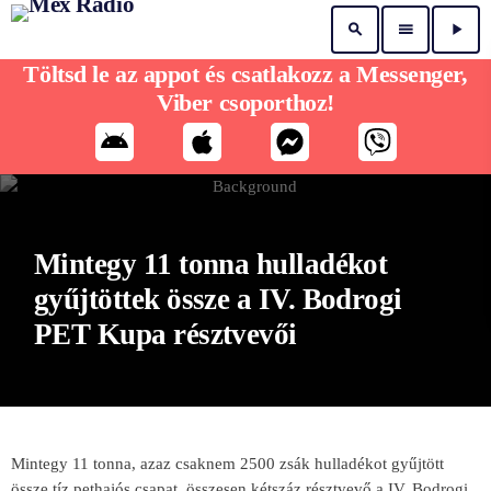
search
menu
play_arrow
Töltsd le az appot és csatlakozz a Messenger,
Viber csoporthoz!
Mintegy 11 tonna hulladékot
gyűjtöttek össze a IV. Bodrogi
PET Kupa résztvevői
Mintegy 11 tonna, azaz csaknem 2500 zsák hulladékot gyűjtött
össze tíz pethajós csapat, összesen kétszáz résztvevő a IV. Bodrogi