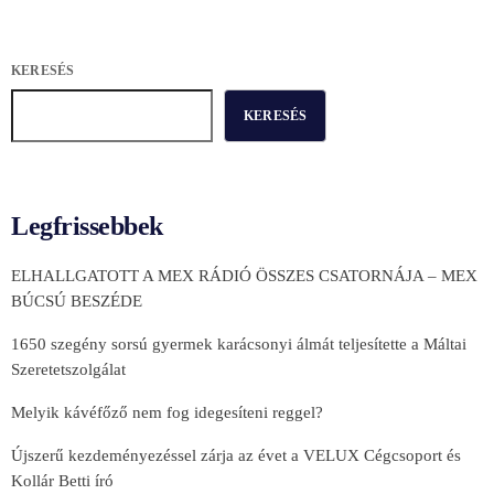
KERESÉS
KERESÉS
Legfrissebbek
ELHALLGATOTT A MEX RÁDIÓ ÖSSZES CSATORNÁJA – MEX
BÚCSÚ BESZÉDE
1650 szegény sorsú gyermek karácsonyi álmát teljesítette a Máltai
Szeretetszolgálat
Melyik kávéfőző nem fog idegesíteni reggel?
Újszerű kezdeményezéssel zárja az évet a VELUX Cégcsoport és
Kollár Betti író