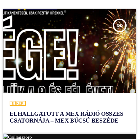
insert_link
HÍREK
ELHALLGATOTT A MEX RÁDIÓ ÖSSZES
CSATORNÁJA – MEX BÚCSÚ BESZÉDE