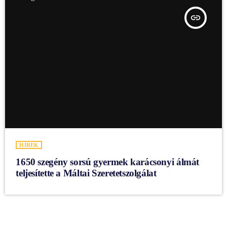
insert_link
HÍREK
1650 szegény sorsú gyermek karácsonyi álmát
teljesítette a Máltai Szeretetszolgálat