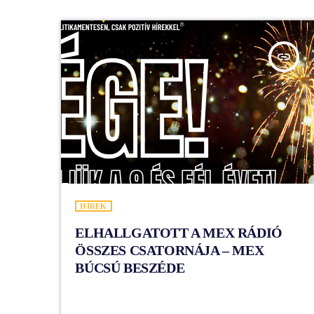
insert_link
HÍREK
ELHALLGATOTT A MEX RÁDIÓ
ÖSSZES CSATORNÁJA – MEX
BÚCSÚ BESZÉDE