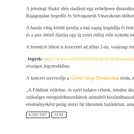
A jelenlegi Shakti idén ráadásul egy erőteljesen dinami
Rajagopalan hegedűs és Selvaganesh Vinayakram ütőhangs
A banda világ körüli turnéja a mai napig inspirálja és bef
és a jazz úttörő fúziója egy új zenei műfaj előtt nyitotta
A formáció itthon is koncertet ad július 2-án, vasárnap es
Jegyek:
https://www.eventim.hu/hu/jegyek/shakti-budap
országos jegyirodáiban.
A koncert szervezője a
Green Stage Production
iroda, 
„A Földünk védelme, és ezért tudatos célunk, minden ált
szükséges energiafelhasználások adataiból kiszámíthass
eredményeként pedig annyi fát ültessünk hazánkban, amel
KONCERT
ZENE