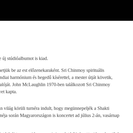
e új stúdióalbumot is kiad.
jük be az est előzenekaraként. Sri Chinmoy spirituális
indiai harmónium és hegedű kísérettel, a mester útját követik,
valóját. John McLaughlin 1970-ben találkozott Sri Chinmoy
vet kapta.
an világ körüli turnéra indult, hogy megünnepeljék a Shakti
néja során Magyarországon is koncertet ad július 2-án, vasárnap