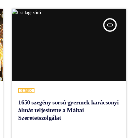
insert_link
HÍREK
1650 szegény sorsú gyermek karácsonyi
álmát teljesítette a Máltai
Szeretetszolgálat