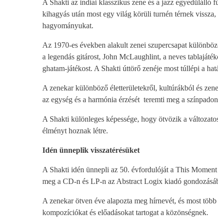
A Shakti az indiai klasszikus zene és a jazz egyedülálló fú
kihagyás után most egy világ körüli turnén térnek vissza,
hagyományukat.
Az 1970-es években alakult zenei szupercsapat különböző 
a legendás gitárost, John McLaughlint, a neves tablaját
ghatam-játékost. A Shakti úttörő zenéje most túllépi a ha
A zenekar különböző életterületekről, kultúrákból és zen
az egység és a harmónia érzését teremti meg a színpadon
A Shakti különleges képessége, hogy ötvözik a változat
élményt hoznak létre.
Idén ünneplik visszatérésüket
A Shakti idén ünnepli az 50. évfordulóját a This Moment
meg a CD-n és LP-n az Abstract Logix kiadó gondozásá
A zenekar ötven éve alapozta meg hírnevét, és most több 
kompozíciókat és előadásokat tartogat a közönségnek.