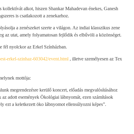
kus kollektívát alkot, hiszen Shankar Mahadevan énekes, Ganesh
zeres is csatlakozott a zenekarhoz.
olyásolja a zenészeket szerte a világon. Az indiai klasszikus zene
 meg az utat, amely folyamatosan fejlődik és elbűvöli a közönséget.
te fél nyolckor az Erkel Színházban.
est-erkel-szinhaz-603042/event.html
, illetve személyesen az Tex
melynek mottója:
alunk megrendezésre kerülő koncert, előadás megvalósításához
uk az adott események Ökológiai lábnyomát, ezen számítások
y ezt a keletkezett öko lábnyomot ellensúlyozni képes”.