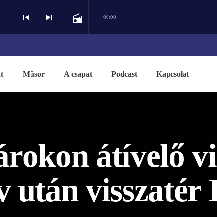
skip_previous
skip_next
radio
00:00
t
Műsor
A csapat
Podcast
Kapcsolat
árokon átívelő v
v után visszatér