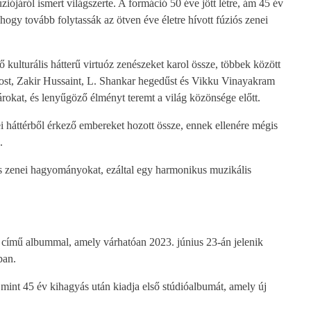
ziójáról ismert világszerte. A formáció 50 éve jött létre, ám 45 év
 hogy tovább folytassák az ötven éve életre hívott fúziós zenei
kulturális hátterű virtuóz zenészeket karol össze, többek között
ékost, Zakir Hussaint, L. Shankar hegedűst és Vikku Vinayakram
tárokat, és lenyűgöző élményt teremt a világ közönsége előtt.
ei háttérből érkező embereket hozott össze, ennek ellenére mégis
.
os zenei hagyományokat, ezáltal egy harmonikus muzikális
 című albummal, amely várhatóan 2023. június 23-án jelenik
ban.
mint 45 év kihagyás után kiadja első stúdióalbumát, amely új