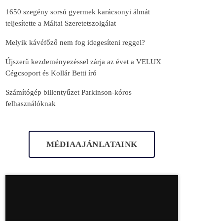
1650 szegény sorsú gyermek karácsonyi álmát
teljesítette a Máltai Szeretetszolgálat
Melyik kávéfőző nem fog idegesíteni reggel?
Újszerű kezdeményezéssel zárja az évet a VELUX
Cégcsoport és Kollár Betti író
Számítógép billentyűzet Parkinson-kóros
felhasználóknak
MÉDIAAJÁNLATAINK