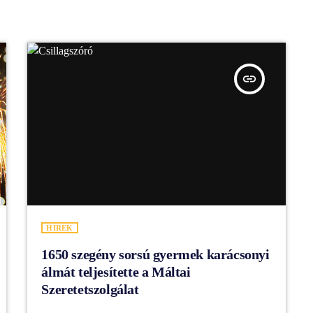
insert_link
HÍREK
1650 szegény sorsú gyermek karácsonyi
álmát teljesítette a Máltai
Szeretetszolgálat