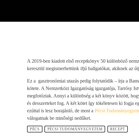
play_arrow
BÚCSÚZIK A MEX RÁDIÓ - MEX BÚCSÚ BESZÉDE
A 2019-ben kiadott első receptkönyv 50 különböző nemzet 
keresztül megismerhettünk ifjú hallgatókat, akiknek az útj
Ez a gasztronómiai utazás pedig folytatódik – írja a Ba
kötete. A Nemzetközi Igazgatóság igazgatója, Tarrósy Ist
megfotóztak. Annyi a különbség a két könyv között, hogy m
és desszerteket fog. A két kötet így tökéletesen ki fogja
ezúttal is lesz borajánló, de most a
Pécsi Tudományegyetem
válogatnak be minőségi nedűket.
PÉCS
PÉCSI TUDOMÁNYEGYETEM
RECEPT