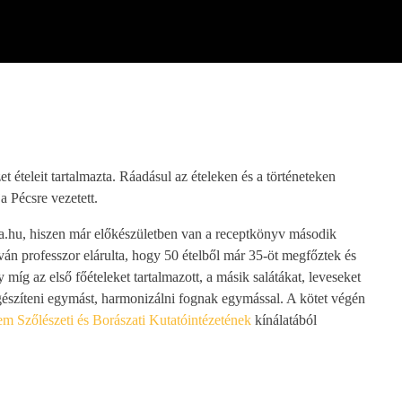
ételeit tartalmazta. Ráadásul az ételeken és a történeteken
a Pécsre vezetett.
ma.hu, hiszen már előkészületben van a receptkönyv második
ván professzor elárulta, hogy 50 ételből már 35-öt megfőztek és
íg az első főételeket tartalmazott, a másik salátákat, leveseket
 egészíteni egymást, harmonizálni fognak egymással. A kötet végén
 Szőlészeti és Borászati Kutatóintézetének
kínálatából