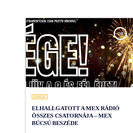
insert_link
HÍREK
ELHALLGATOTT A MEX RÁDIÓ
ÖSSZES CSATORNÁJA – MEX
BÚCSÚ BESZÉDE