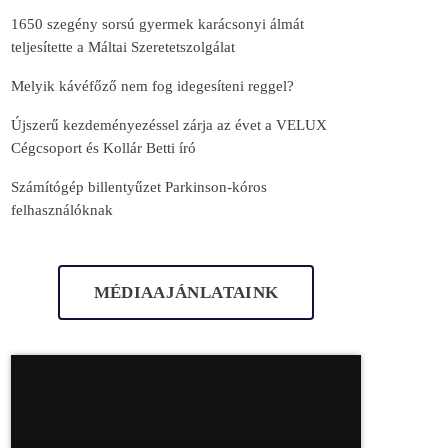
1650 szegény sorsú gyermek karácsonyi álmát
teljesítette a Máltai Szeretetszolgálat
Melyik kávéfőző nem fog idegesíteni reggel?
Újszerű kezdeményezéssel zárja az évet a VELUX
Cégcsoport és Kollár Betti író
Számítógép billentyűzet Parkinson-kóros
felhasználóknak
MÉDIAAJÁNLATAINK