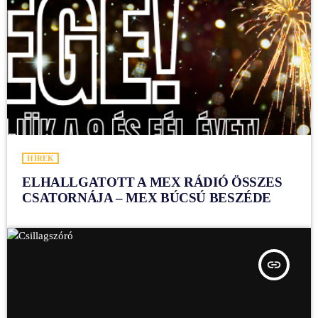
HÍREK
ELHALLGATOTT A MEX RÁDIÓ ÖSSZES
CSATORNÁJA – MEX BÚCSÚ BESZÉDE
insert_link