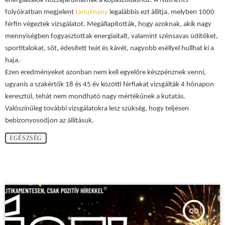
energiaitalok hozzájárulhatnak a kopaszodáshoz. A
Nutrients
folyóiratban megjelent
tanulmány
legalábbis ezt állítja, melyben 1000
férfin végeztek vizsgálatot. Megállapították, hogy azoknak, akik nagy
mennyiségben fogyasztottak energiaitalt, valamint szénsavas üdítőket,
sportitalokat, sőt, édesített teát és kávét, nagyobb eséllyel hullhat ki a
haja.
Ezen eredményeket azonban nem kell egyelőre készpénznek venni,
ugyanis a szakértők 18 és 45 év közötti férfiakat vizsgálták 4 hónapon
keresztül, tehát nem mondható nagy mértékűnek a kutatás.
Valószínűleg további vizsgálatokra lesz szükség, hogy teljesen
bebizonyosodjon az állításuk.
EGÉSZSÉG
insert_link