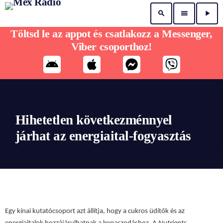
search
menu
play_arrow
Töltsd le az appot és csatlakozz a Messenger,
Viber csoporthoz!
Hihetetlen következménnyel
járhat az energiaital-fogyasztás
Egy kínai kutatócsoport azt állítja, hogy a cukros üdítők és az