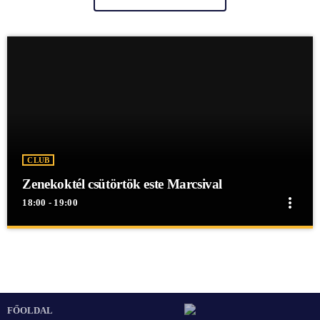
CLUB
Zenekoktél csütörtök este Marcsival
more_vert
18:00 - 19:00
close
Zenekoktél csütörtök este Marcsival
Zenekoktél csütörtök este Marcsival
Zenekoktél csütörtök este Marcsival
FŐOLDAL