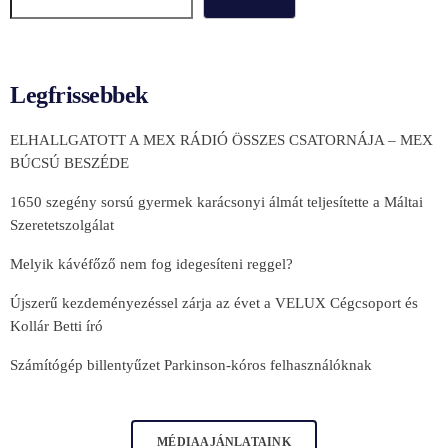
Legfrissebbek
ELHALLGATOTT A MEX RÁDIÓ ÖSSZES CSATORNÁJA – MEX
BÚCSÚ BESZÉDE
1650 szegény sorsú gyermek karácsonyi álmát teljesítette a Máltai
Szeretetszolgálat
Melyik kávéfőző nem fog idegesíteni reggel?
Újszerű kezdeményezéssel zárja az évet a VELUX Cégcsoport és
Kollár Betti író
Számítógép billentyűzet Parkinson-kóros felhasználóknak
MÉDIAAJÁNLATAINK