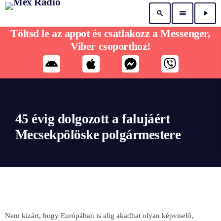
search
menu
play_arrow
Töltsd le az appot és csatlakozz a Messenger,
Viber csoporthoz!
45 évig dolgozott a falujáért
Mecsekpölöske polgármestere
Nem kizárt, hogy Európában is alig akadhat olyan képviselő,