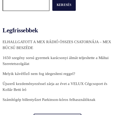
KERESÉS
Legfrissebbek
ELHALLGATOTT A MEX RÁDIÓ ÖSSZES CSATORNÁJA – MEX
BÚCSÚ BESZÉDE
1650 szegény sorsú gyermek karácsonyi álmát teljesítette a Máltai
Szeretetszolgálat
Melyik kávéfőző nem fog idegesíteni reggel?
Újszerű kezdeményezéssel zárja az évet a VELUX Cégcsoport és
Kollár Betti író
Számítógép billentyűzet Parkinson-kóros felhasználóknak