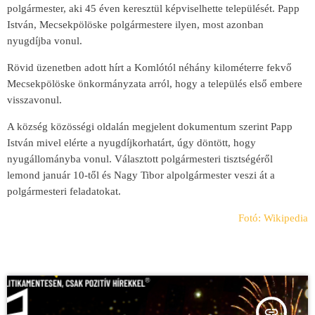
polgármester, aki 45 éven keresztül képviselhette települését. Papp
István, Mecsekpölöske polgármestere ilyen, most azonban
nyugdíjba vonul.
Rövid üzenetben adott hírt a Komlótól néhány kilométerre fekvő
Mecsekpölöske önkormányzata arról, hogy a település első embere
visszavonul.
A község közösségi oldalán megjelent dokumentum szerint Papp
István mivel elérte a nyugdíjkorhatárt, úgy döntött, hogy
nyugállományba vonul. Választott polgármesteri tisztségéről
lemond január 10-től és Nagy Tibor alpolgármester veszi át a
polgármesteri feladatokat.
Fotó: Wikipedia
insert_link