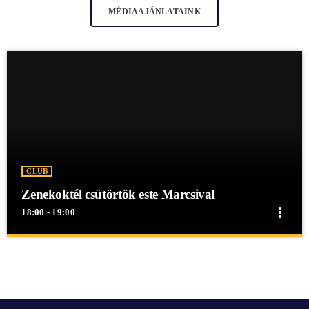
MÉDIAAJÁNLATAINK
CLUB
Zenekoktél csütörtök este Marcsival
more_vert
18:00 - 19:00
close
Zenekoktél csütörtök este Marcsival
Zenekoktél csütörtök este Marcsival
Zenekoktél csütörtök este Marcsival