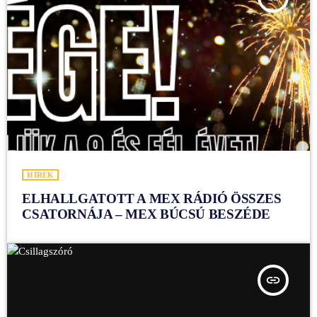
HÍREK
ELHALLGATOTT A MEX RÁDIÓ ÖSSZES
CSATORNÁJA – MEX BÚCSÚ BESZÉDE
insert_link