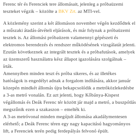
Ferenc tér és Ferenciek tere állomásait, jelenleg a próbaüzemi
teszteket végzik – közölte a
BKV Zrt.
az MTI-vel.
A közlemény szerint a két állomáson november végén kezdődtek el
a műszaki átadás-átvételi eljárások, és már folynak a próbaüzemi
tesztek is. Az állomási próbaüzem valamennyi gépészeti és
elektromos berendezés és rendszer működésének vizsgálatát jelenti.
Ezután következnek az integrált tesztek és a próbafutások, amelyek
az üzemszerű használatra kész állapot igazolására szolgálnak –
írták.
Amennyiben minden teszt és próba sikeres, és az illetékes
hatóságok is engedélyt adnak a forgalom indítására, akkor január
közepén mindkét állomás újra bekapcsolódik a metróközlekedésbe
a 3-as metró vonalán. Ez azt jelenti, hogy Kőbánya-Kispest
végállomás és Deák Ferenc tér között jár majd a metró, a buszpótlás
megszűnik ezen a szakaszon – emelték ki.
A 3-as metróvonal minden megújult állomása akadálymentesen
elérhető; a Deák Ferenc téren egy nagy kapacitású hagyományos
lift, a Ferenciek terén pedig ferdepályás felvonó épült.