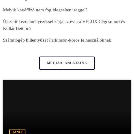
Melyik kávéfőző nem fog idegesíteni reggel?
Újszerű kezdeményezéssel zárja az évet a VELUX Cégcsoport és
Kollár Betti író
Számítógép billentyűzet Parkinson-kóros felhasználóknak
MÉDIAAJÁNLATAINK
DANCE