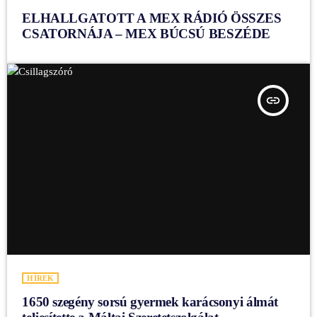
ELHALLGATOTT A MEX RÁDIÓ ÖSSZES
CSATORNÁJA – MEX BÚCSÚ BESZÉDE
insert_link
HÍREK
1650 szegény sorsú gyermek karácsonyi álmát