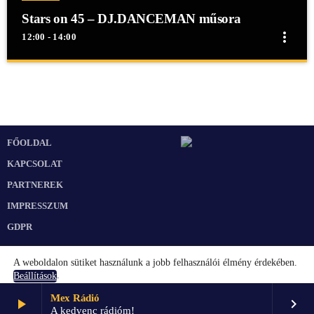
Stars on 45 – DJ.DANCEMAN műsora
more_vert
12:00 - 14:00
close
Stars on 45 – DJ.DANCEMAN műsora
Stars on 45 - DJ.DANCEMAN műsora
Stars on 45 - DJ.DANCEMAN műsora
FŐOLDAL
KAPCSOLAT
PARTNEREK
IMPRESSZUM
GDPR
A weboldalon sütiket használunk a jobb felhasználói élmény érdekében.
.
Beállítások
Mex Rádió
play_arrow
keyboard_arrow_right
Elfogadom
Beállítások
A kedvenc rádióm!