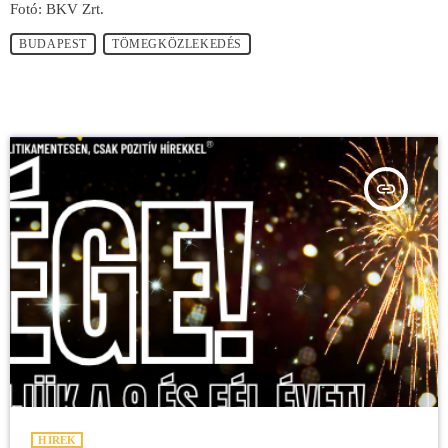
Fotó: BKV Zrt.
BUDAPEST
TÖMEGKÖZLEKEDÉS
insert_link
HÍREK