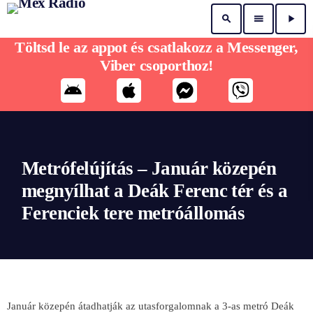
search
menu
play_arrow
Töltsd le az appot és csatlakozz a Messenger,
Viber csoporthoz!
Metrófelújítás – Január közepén
megnyílhat a Deák Ferenc tér és a
Ferenciek tere metróállomás
Január közepén átadhatják az utasforgalomnak a 3-as metró Deák