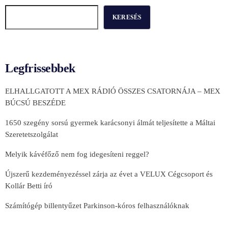
KERESÉS
Legfrissebbek
ELHALLGATOTT A MEX RÁDIÓ ÖSSZES CSATORNÁJA – MEX
BÚCSÚ BESZÉDE
1650 szegény sorsú gyermek karácsonyi álmát teljesítette a Máltai
Szeretetszolgálat
Melyik kávéfőző nem fog idegesíteni reggel?
Újszerű kezdeményezéssel zárja az évet a VELUX Cégcsoport és
Kollár Betti író
Számítógép billentyűzet Parkinson-kóros felhasználóknak