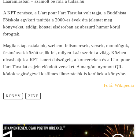
Laáramlásban – számolt be róla a tudas.hu.
A KFT zenésze, a L’art pour l’art Társulat volt tagja, a Buddhista
Főiskola egykori tanítója a 2000-es évek óta jelentet meg
könyveket, eddigi kötetei elsősorban az abszurd humor körül
forogtak.
Mágikus tapasztalatok, szellemi felismerések, versek, monológok,
festmények között sejlik fel, milyen Laár szerint a világ. Közben
olvashatjuk a KFT ismert dalszögeit, a koncerteken és a L’art pour
l’art Társulat estjein előadott verseket. A margóra nyomott QR-
kódok segítségével kisfilmes illusztrációk is kerültek a könyvbe.
Fotó: Wikipedia
KÖNYV
ZENE