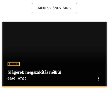
MÉDIAAJÁNLATAINK
CHILL
Slágerek megszakítás nélkül
more_vert
00:00 - 07:00
close
Slágerek megszakítás nélkül
Slágerek megszakítás nélkül