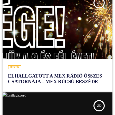
insert_link
HÍREK
ELHALLGATOTT A MEX RÁDIÓ ÖSSZES
CSATORNÁJA – MEX BÚCSÚ BESZÉDE
insert_link