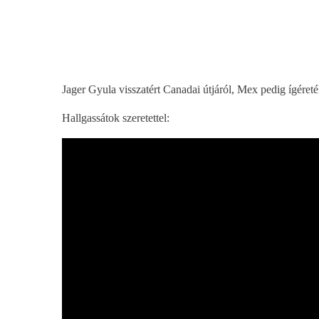
play_arrow
BÚCSÚZIK A MEX RÁDIÓ - MEX BÚCSÚ BESZÉDE
Jager Gyula visszatért Canadai útjáról, Mex pedig ígéreté
Hallgassátok szeretettel: