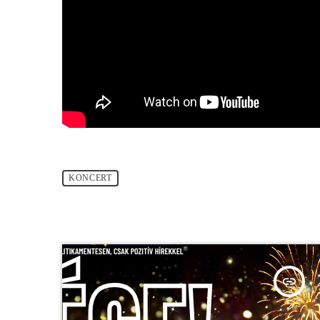
KONCERT
insert_link