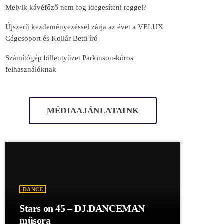
Melyik kávéfőző nem fog idegesíteni reggel?
Újszerű kezdeményezéssel zárja az évet a VELUX
Cégcsoport és Kollár Betti író
Számítógép billentyűzet Parkinson-kóros
felhasználóknak
MÉDIAAJÁNLATAINK
DANCE
Stars on 45 – DJ.DANCEMAN
műsora