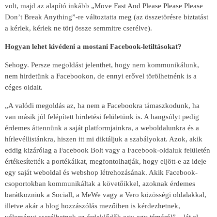
volt, majd az alapító inkább „Move Fast And Please Please Please
Don’t Break Anything”-re változtatta meg (az összetörésre biztatást
a kérlek, kérlek ne törj össze semmitre cserélve).
Hogyan lehet kivédeni a mostani Facebook-letiltásokat?
Sehogy. Persze megoldást jelenthet, hogy nem kommunikálunk,
nem hirdetünk a Facebookon, de ennyi erővel törölhetnénk is a
céges oldalt.
„A valódi megoldás az, ha nem a Facebookra támaszkodunk, ha
van másik jól felépített hirdetési felületünk is. A hangsúlyt pedig
érdemes áttennünk a saját platformjainkra, a weboldalunkra és a
hírlevéllistánkra, hiszen itt mi diktáljuk a szabályokat. Azok, akik
eddig kizárólag a Facebook Bolt vagy a Facebook-oldaluk felületén
értékesítették a portékáikat, megfontolhatják, hogy eljött-e az ideje
egy saját weboldal és webshop létrehozásának. Akik Facebook-
csoportokban kommunikáltak a követőikkel, azoknak érdemes
barátkozniuk a Sociall, a MeWe vagy a Vero közösségi oldalakkal,
illetve akár a blog hozzászólás mezőiben is kérdezhetnek,