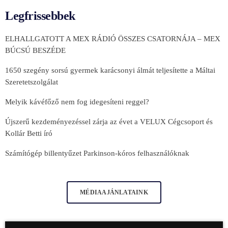
Legfrissebbek
ELHALLGATOTT A MEX RÁDIÓ ÖSSZES CSATORNÁJA – MEX
BÚCSÚ BESZÉDE
1650 szegény sorsú gyermek karácsonyi álmát teljesítette a Máltai
Szeretetszolgálat
Melyik kávéfőző nem fog idegesíteni reggel?
Újszerű kezdeményezéssel zárja az évet a VELUX Cégcsoport és
Kollár Betti író
Számítógép billentyűzet Parkinson-kóros felhasználóknak
MÉDIAAJÁNLATAINK