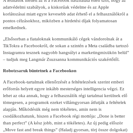
A letiltások mellett az is a Facebook használata ellen szól, hogy az
adatvédelmi szabályok, a kiskorúak védelme és az Apple
korlátozásai miatt egyre kevesebb adat érhető el a felhasználókról a
pontos célzásokhoz, miközben a hirdetési díjak folyamatosan
emelkednek.
„Elsősorban a fiataloknak kommunikáló cégek vándorolnak át a
TikTokra a Facebookról, de sokan a szintén a Meta családba tartozó
Instagramra tesznek nagyobb hangsúlyt a marketingmixükön belül”
– tudjuk meg Langmár Zsuzsanna kommunikációs szakértőtől.
Robotzsaruk büntetnek a Facebookon
A Facebook-tartalmak ellenőrzését a feltételezések szerint emberi
erőforrás helyett egyre inkább mesterséges intelligencia végzi. Ez
lehet az oka annak, hogy a felhasználók régi tartalmai kerülnek elő
tömegesen, a programok ezeket villámgyorsan átfutják a feltételek
alapján. Működésük még nem tökéletes, amin nem is
csodálkozhatunk, hiszen a Facebook régi mottója: „Done is better
than perfect” (A kész jobb, mint a tökéletes). Az új pedig először
„Move fast and break things” (Haladj gyorsan, törj össze dolgokat)