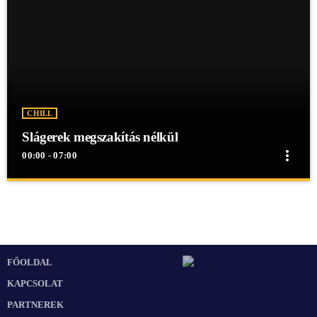
CHILL
Slágerek megszakítás nélkül
more_vert
00:00 - 07:00
close
Slágerek megszakítás nélkül
Slágerek megszakítás nélkül
Slágerek megszakítás nélkül egész éjjel a Mex Rádióban!
FŐOLDAL
KAPCSOLAT
PARTNEREK