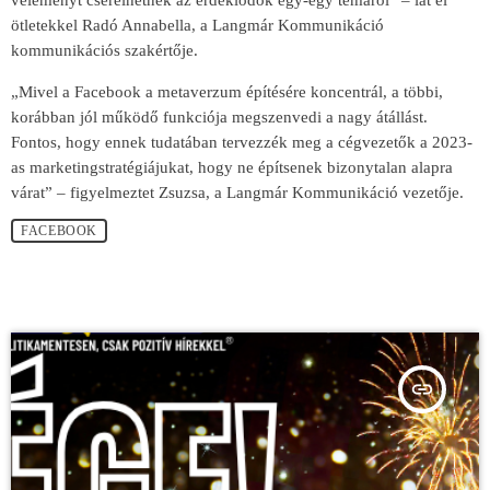
véleményt cserélhetnek az érdeklődők egy-egy témáról” – lát el
ötletekkel Radó Annabella, a Langmár Kommunikáció
kommunikációs szakértője.
„Mivel a Facebook a metaverzum építésére koncentrál, a többi,
korábban jól működő funkciója megszenvedi a nagy átállást.
Fontos, hogy ennek tudatában tervezzék meg a cégvezetők a 2023-
as marketingstratégiájukat, hogy ne építsenek bizonytalan alapra
várat” – figyelmeztet Zsuzsa, a Langmár Kommunikáció vezetője.
FACEBOOK
insert_link