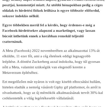
posztjai, kommentjei miatt. Az utóbbi hónapokban pedig a céges
oldalak és hirdetési fiókok letiltása is egyre többször előfordul,
sokszor indoklás nélkül.
Egyre többekben merül fel a kérdés, hogy érdemes-e még a
Facebook-hirdetésekre alapozni a marketinget, vagy lassan
búcsút inthetünk ennek a korábban remekül teljesítő
csatornának.
A Meta (Facebook) 2022 novemberében az alkalmazottai 13%-át
elküldte, 11 ezer főt, ami a cég életének eddigi legnagyobb
leépítése. A döntést Zuckerberg azzal indokolta, hogy túl gyorsan
nőtt a Meta, valamint szükségük van elegendő keretre a
Metaverzum építéséhez.
Ezt megelőzően már nyáron is volt egy kisebb elbocsátási hullám,
hirtelen eladták a nemrég vásárolt Giphy gif platformot, és arról is
olvashattunk, hogy az új mérnökök alkalmazásának tervét 30%-kal
csökkentették a világ legértékesebb vállalatánál.