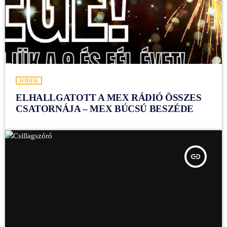
HÍREK
ELHALLGATOTT A MEX RÁDIÓ ÖSSZES
CSATORNÁJA – MEX BÚCSÚ BESZÉDE
insert_link