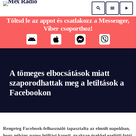
search
menu
play_arrow
Töltsd le az appot és csatlakozz a Messenger,
Viber csoporthoz!
A tömeges elbocsátások miatt
szaporodhattak meg a letiltások a
Facebookon
Rengeteg Facebook-felhasználó tapasztalta az elmúlt napokban,
hogy néhány napos letiltást kapott, gyakran évekkel ezelőtti fotói,