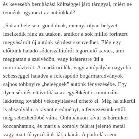
és kevesebb beruházási költséggel járó tárggyal, miért ne
tennénk ugyanezt az autónkkal?
Sokan bele sem gondolnak, mennyi olyan helyzet
„
leselkedik ránk az utakon, amikor a sok millió forintért
megvásárolt új autónk sérülést szenvedhet. Elég egy
előttünk haladó sóderszállítóról legördülő kavics, ami
megpattan a szélvédőn, vagy kráteresre üti a
motorháztetőt. A madárürülék, vagy autópályán nagyobb
sebességgel haladva a felcsapódó bogármaradványok
sajnos többnyire „beleégnek” autónk fényezésébe. Egy
ilyen sérülés eltávolítása az egyébként is minimális
lakkréteg további vékonyításával érhető el. Még ha sikerül
is abszolválni a kívánt eredményt, a fényezésünk ettől
még sebezhetőbbé válik. Önhibánkon kívül is bármikor
koccanhatunk, és máris a komoly felárat jelentő metál
vagy matt fényezésünk látja kárát. A parkolás sem