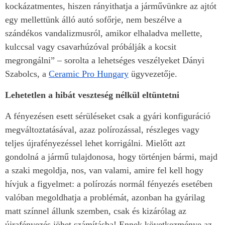
kockázatmentes, hiszen rányithatja a járművünkre az ajtót
egy mellettünk álló autó sofőrje, nem beszélve a
szándékos vandalizmusról, amikor elhaladva mellette,
kulccsal vagy csavarhúzóval próbálják a kocsit
megrongálni” – sorolta a lehetséges veszélyeket Dányi
Szabolcs, a
Ceramic Pro Hungary
ügyvezetője.
Lehetetlen a hibát veszteség nélkül eltüntetni
A fényezésen esett sérüléseket csak a gyári konfiguráció
megváltoztatásával, azaz polírozással, részleges vagy
teljes újrafényezéssel lehet korrigálni. Mielőtt azt
gondolná a jármű tulajdonosa, hogy történjen bármi, majd
a szaki megoldja, nos, van valami, amire fel kell hogy
hívjuk a figyelmet: a polírozás normál fényezés esetében
valóban megoldhatja a problémát, azonban ha gyárilag
matt színnel állunk szemben, csak és kizárólag az
újrafényezés jöhet számításba! Ennek következménye az