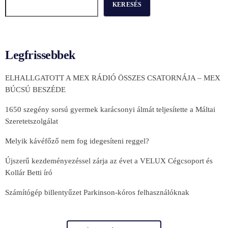
KERESÉS
Legfrissebbek
ELHALLGATOTT A MEX RÁDIÓ ÖSSZES CSATORNÁJA – MEX
BÚCSÚ BESZÉDE
1650 szegény sorsú gyermek karácsonyi álmát teljesítette a Máltai
Szeretetszolgálat
Melyik kávéfőző nem fog idegesíteni reggel?
Újszerű kezdeményezéssel zárja az évet a VELUX Cégcsoport és
Kollár Betti író
Számítógép billentyűzet Parkinson-kóros felhasználóknak