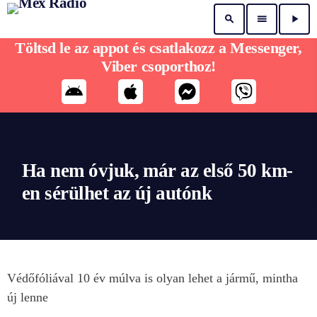
search
menu
play_arrow
Töltsd le az appot és csatlakozz a Messenger,
Viber csoporthoz!
Ha nem óvjuk, már az első 50 km-
en sérülhet az új autónk
Védőfóliával 10 év múlva is olyan lehet a jármű, mintha
új lenne