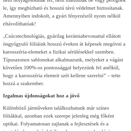
nem hólyagosodnak fel, nem mattulnak be vagy peregnek
le, így megbízható és hosszú távú védelmet biztosítanak.
Amennyiben indokolt, a gyári fényezésről nyom nélkül
eltávolíthatóak!
Csúcstechnológiás, gyárilag kerámiabevonattal ellátott
„
öngyógyuló fóliáink hosszú éveken át képesek megóvni a
karosszéria-elemeket a fizikai sérülésekkel szemben.
Típusazonos sablonokat alkalmazunk, melyeket a vágást
követően 100%-os pontossággal helyezünk fel anélkül,
hogy a karosszéria elemeit szét kellene szerelni” – tette
hozzá a szakember.
Izgalmas újdonságokat hoz a jövő
Különböző járműveken találkozhatunk már színes
fóliákkal, azonban ezek szerepe jelenleg még főként
optikai. Folyamatosan zajlanak a fejlesztések és a