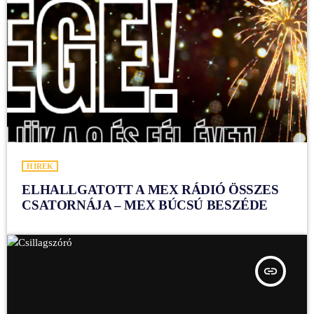
HÍREK
ELHALLGATOTT A MEX RÁDIÓ ÖSSZES
CSATORNÁJA – MEX BÚCSÚ BESZÉDE
insert_link