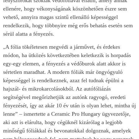
fényszórókat szokták védőfóliával ellátni, amely annak
ellenére, hogy vékonyságának köszönhetően észre sem
vehető, annyira magas szintű ellenálló képességgel
rendelkezik, hogy többnyire még erős behatás esetén sem
sérül alatta a fényezés.
A fólia tökéletesen megvédi a járművet, és érdekes
„
módon, ha ütközés következtében keletkezik is horpadás
egy-egy elemen, a fényezés a védőburok alatt akkor is
sértetlen maradhat. A modern fóliák már öngyógyuló
képességgel is rendelkeznek, azaz fel tudnak épülni a
hajszál- és mikrokarcolásokból. Az autófóliázás
segítségével megőrizhetjük az autónk ragyogó, eredeti
fényezését, így az akár 10 év után is olyan lehet, mintha új
lenne” – ismertette a Ceramic Pro Hungary ügyvezetője,
aki azt is elárulta, hogy cégüknél kizárólag a legjobb
minőségű fóliákkal és bevonatokkal dolgoznak, amelyek