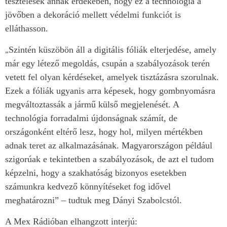
tesztelések annak érdekében, hogy ez a technológia a
jövőben a dekoráció mellett védelmi funkciót is
elláthasson.
Szintén küszöbön áll a digitális fóliák elterjedése, amely
„
már egy létező megoldás, csupán a szabályozások terén
vetett fel olyan kérdéseket, amelyek tisztázásra szorulnak.
Ezek a fóliák ugyanis arra képesek, hogy gombnyomásra
megváltoztassák a jármű külső megjelenését. A
technológia forradalmi újdonságnak számít, de
országonként eltérő lesz, hogy hol, milyen mértékben
adnak teret az alkalmazásának. Magyarországon például
szigorúak e tekintetben a szabályozások, de azt el tudom
képzelni, hogy a szakhatóság bizonyos esetekben
számunkra kedvező könnyítéseket fog idővel
meghatározni” – tudtuk meg Dányi Szabolcstól.
A Mex Rádióban elhangzott interjú: