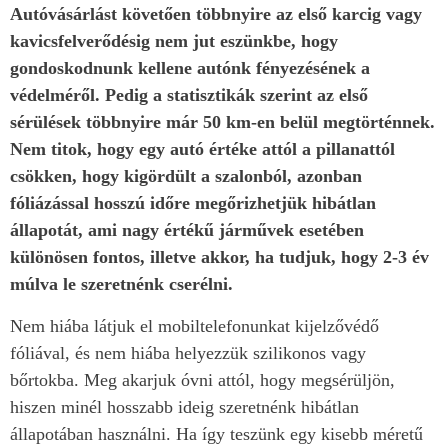
Autóvásárlást követően többnyire az első karcig vagy
kavicsfelverődésig nem jut eszünkbe, hogy
gondoskodnunk kellene autónk fényezésének a
védelméről. Pedig a statisztikák szerint az első
sérülések többnyire már 50 km-en belül megtörténnek.
Nem titok, hogy egy autó értéke attól a pillanattól
csökken, hogy kigördült a szalonból, azonban
fóliázással hosszú időre megőrizhetjük hibátlan
állapotát, ami nagy értékű járművek esetében
különösen fontos, illetve akkor, ha tudjuk, hogy 2-3 év
múlva le szeretnénk cserélni.
Nem hiába látjuk el mobiltelefonunkat kijelzővédő
fóliával, és nem hiába helyezzük szilikonos vagy
bőrtokba. Meg akarjuk óvni attól, hogy megsérüljön,
hiszen minél hosszabb ideig szeretnénk hibátlan
állapotában használni. Ha így teszünk egy kisebb méretű